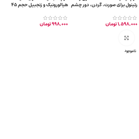
رتینول برای صورت، گردن، دور چشم
هیالورونیک و زنجبیل حجم 45
+45 سال
میلی لیتر
1,598,000
تومان
998,000
تومان
برای بزرگ‌نمایی کلیک کنید
ناموجود