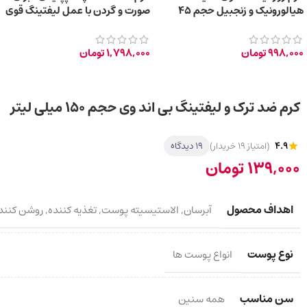
هیالورونیک و زنجبیل حجم 45
صورت و گردن با عمل لیفتینگ قوی
میلی لیتر
45ml
998,000
تومان
1,798,000
تومان
کرم ضد ترک و لیفتینگ بی اند وی حجم ۱۵۰ میلی لیتر
4.9
(امتیاز 19 خریدار)
19 دیدگاه
139,000
تومان
اهداف محصول
آبرسان
,
الاستیسیته پوست
,
تغذیه کننده
,
روشن کنند
نوع پوست
انواع پوست ها
سن مناسب
همه سنین