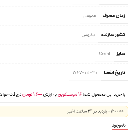
زمان مصرف
عمومی
کشور سازنده
بلاروس
سایز
150ml
تاریخ انقضا
2027-05-30
با خرید این محصول،شما
16
میسـکوین
به ارزش
1,600
تومان
دریافت خواهی
👀 1200+ بازدید در ۲۴ ساعت اخیر
ناموجود