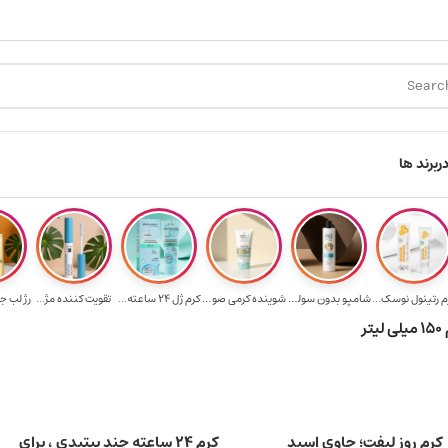
ل رایگان برای خرید ۳.۵ میلیون به یالا
هدیه برای خرید های بالای ۵ میلیون ت
ر
برند ها
م رتینول نوسک...
شامپو بدون سولف...
شوینده کرمی صور...
کرم ژل ۲۴ ساعته...
تقویت‌ کننده مژ...
رژ لب ج
ر
کرم روز لیفت؛ حاوی اسید
کرم 24 ساعته چند پپتیدی ، برای