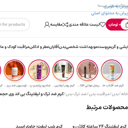
پرش به ناوبری
وشگاه اینترنتی میسفا
پرش به محتوای اصلی
۳۰۰ میسکوین (۳۰ هزار تومن) هدیه خرید اول
ارسا
0
تومان
لیست علاقه مندی
مقایسه
ایشی و گریم
پوست
مو
بهداشت شخصی
بدن
آقایان
عطر و ادکلن
مراقبت کودک و ماد
کرم ضد آفتاب حا...
ریمل مولتی افکت...
کرم پودر لیفتین...
شامپو پرایمیر پ...
لوسیون ضد ریزش ...
کر
خانه
/
بدن
/
مراقبت بدن
/
ضد ترک بدن
/
کرم ضد ترک و لیفتینگ بی اند وی حجم ۱۵۰ میلی لیت
محصولات مرتبط
کرم لیفتینگ ۲۴ ساعته کلاژن و
کرم شب لیفت؛ حاوی اسید