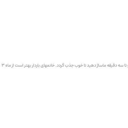
در طی دوران بارداری روزها و شبها به مقدار کافی از کرم ضد ترک بدن بر روی شکم، باسن، قسمت فوقانی رانها و سینه ها مالیده و با حرکات چرخشی به مدت دو تا سه دقیقه ماساژ دهید تا خوب جذب گردد. خانمهای باردار بهتر است از ماه 3