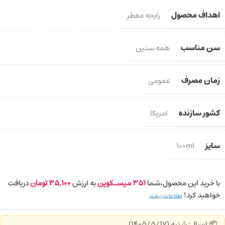
اهداف محصول
رایحه معطر
سن مناسب
همه سنین
زمان مصرف
عمومی
کشور سازنده
امریکا
سایز
100ml
با خرید این محصول،شما
351
میسـکوین
به ارزش
35,100
تومان
دریافت
خواهید کرد!
اطلاعات بیشتر
📦 ارسال: شنبه (1405/5/17)