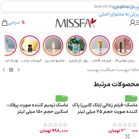
پرش به ناوبری
پرش به محتوای اصلی
هدیه برای خرید های بالای ۵ میلیون تومن
۲٪ تخفیف روی سبد خرید برای روش کارت به کارت
حراجی
ریمل مولتی افکت...
کرم ضد آفتاب حا...
رول-ژل فیلر و م...
شامپو ضد ریزش و...
کرم شب چند پپتی...
تونیک ایده آل 
خانه
/
پوست
/
مراقبت پوست
محصولات مرتبط
ماسک-فیلم زغالی (بلک کلین) پاک
ماسک ترمیم کننده صورت پرفکت
کننده صورت حجم ۷۵ میلی لیتر
اسکین حجم ۱۵۰ میلی لیتر
798,000
تومان
998,000
تومان
برای بزرگ‌نمایی کلیک کنید