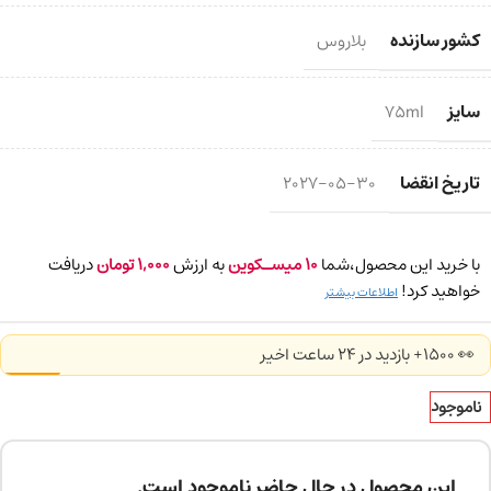
کشور سازنده
بلاروس
سایز
75ml
تاریخ انقضا
2027-05-30
با خرید این محصول،شما
10
میسـکوین
به ارزش
1,000
تومان
دریافت
خواهید کرد!
اطلاعات بیشتر
👀 1500+ بازدید در ۲۴ ساعت اخیر
ناموجود
این محصول در حال حاضر ناموجود است.