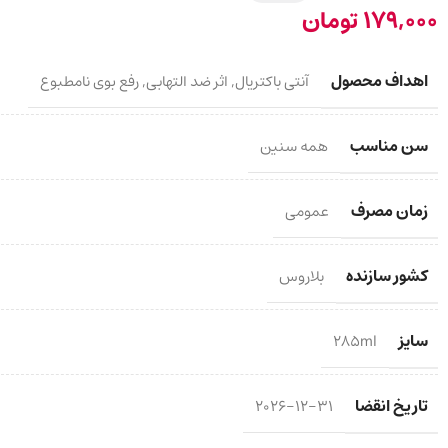
179,000
تومان
اهداف محصول
آنتی باکتریال
,
اثر ضد التهابی
,
رفع بوی نامطبوع
سن مناسب
همه سنین
زمان مصرف
عمومی
کشور سازنده
بلاروس
سایز
285ml
تاریخ انقضا
2026-12-31