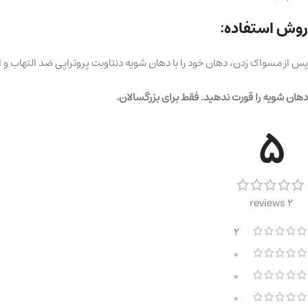
روش استفاده:
پس از مسواک زدن، دهان خود را با دهان شویه دنتاویت پروتراپی ضد التهاب و التیام بخش لثه به مدت 5 تا 10 ثانیه بشویید. توصیه می
دهان شویه را قورت ندهید. فقط برای بزرگسالان.
5
2 reviews
2
0
0
0