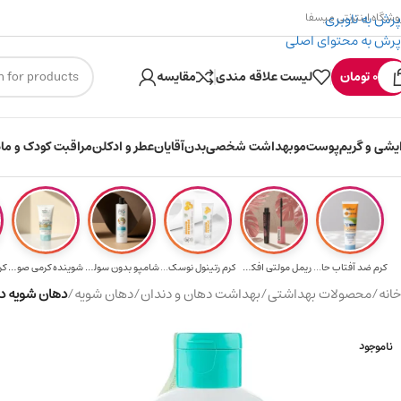
پرش به ناوبری
وشگاه اینترنتی میسفا
پرش به محتوای اصلی
۳۰۰ میسکوین (۳۰ هزار تومن) هدیه خرید اول
0
تومان
لیست علاقه مندی
مقایسه
ایشی و گریم
پوست
مو
بهداشت شخصی
بدن
آقایان
عطر و ادکلن
مراقبت کودک و ماد
کرم ضد آفتاب حا...
ریمل مولتی افکت...
کرم رتینول نوسک...
شامپو بدون سولف...
شوینده کرمی صور...
کرم 
خانه
/
محصولات بهداشتی
/
بهداشت دهان و دندان
/
دهان شویه
/
دهان شویه دنتا
ناموجود