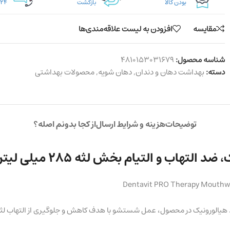
بودن کالا
بازگشت
۲۴ ساعته
مقایسه
افزودن به لیست علاقه‌مندی‌ها
شناسه محصول:
4810153031679
دسته:
بهداشت دهان و دندان
,
دهان شویه
,
محصولات بهداشتی
توضیحات
هزینه و شرایط ارسال
از کجا بدونم اصله؟
تهاب و التیام بخش لثه 285 میلی لیتر
Dentavit PRO Therapy Mouthwa
ید هیالورونیک در محصول، عمل شستشو با هدف کاهش و جلوگیری از التهاب لث