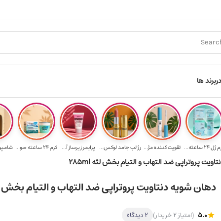
ارسال رایگان برای خرید ۳.۵ میلیون به یالا
هدیه برای خری
ر
برند ها
ژل ۲۴ ساعته...
تقویت‌ کننده مژ...
رژ لب جامد لوکس...
پرایمر زیرساز آ...
کرم 24 ساعته صو...
شامپو ب
ویت پروتراپی ضد التهاب و التیام بخش لثه 285ml
دهان شویه دنتاویت پروتراپی ضد التهاب و التیام بخش لثه l
5.0
(امتیاز 2 خریدار)
2 دیدگاه