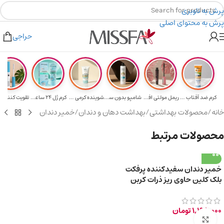
پرش به ناوبری
پرش به محتوای اصلی
دیه برای خرید های بالای ۵ میلیون تومن
۲٪ تخفیف روی سبد خرید برای روش کارت به کارت
حراجی
کرم ضد آفتاب حا...
ریمل مولتی افکت...
شامپو بدون سولف...
شوینده کرمی صور...
کرم ژل ۲۴ ساعته...
تقویت‌ کننده م
خانه
/
محصولات بهداشتی
/
بهداشت دهان و دندان
/
خمیر دندان
محصولات مرتبط
خمیر دندان سفیدکننده پرفکت
بلک کلین حاوی ریز ذرات کربن
فعال سیاه 85ml
1,198,000
تومان
برای بزرگ‌نمایی کلیک کنید