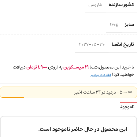
کشور سازنده
بلاروس
سایز
160g
تاریخ انقضا
2027-05-30
با خرید این محصول،شما
19
میسـکوین
به ارزش
1,900
تومان
دریافت
خواهید کرد!
اطلاعات بیشتر
👀 500+ بازدید در ۲۴ ساعت اخیر
ناموجود
این محصول در حال حاضر ناموجود است.