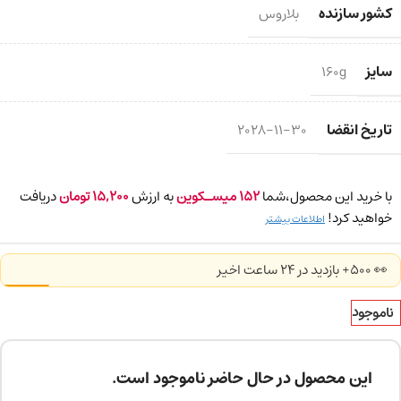
کشور سازنده
بلاروس
سایز
160g
تاریخ انقضا
2028-11-30
با خرید این محصول،شما
152
میسـکوین
به ارزش
15,200
تومان
دریافت
خواهید کرد!
اطلاعات بیشتر
👀 500+ بازدید در ۲۴ ساعت اخیر
ناموجود
این محصول در حال حاضر ناموجود است.