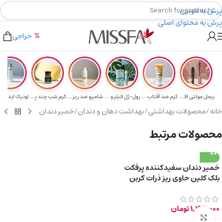
پرش به ناوبری
پرش به محتوای اصلی
هدیه برای خرید های بالای ۵ میلیون تومن
۲٪ تخفیف روی سبد خرید برای روش کارت به کارت
حراجی
ریمل مولتی افکت...
کرم ضد آفتاب حا...
رول-ژل فیلر و م...
شامپو ضد ریزش و...
کرم شب چند پپتی...
تونیک ایده آل 
خانه
/
محصولات بهداشتی
/
بهداشت دهان و دندان
/
خمیر دندان
محصولات مرتبط
خمیر دندان سفیدکننده پرفکت
بلک کلین حاوی ریز ذرات کربن
فعال سیاه 85ml
1,198,000
تومان
برای بزرگ‌نمایی کلیک کنید