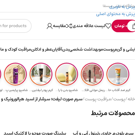
پرش به ناوبری
وشگاه اینترنتی میسفا
پرش به محتوای اصلی
۳۰۰ میسکوین (۳۰ هزار تومن) هدیه خرید اول
ارس
0
تومان
لیست علاقه مندی
مقایسه
ایشی و گریم
پوست
مو
بهداشت شخصی
بدن
آقایان
عطر و ادکلن
مراقبت کودک و ماد
کرم ضد آفتاب حا...
ریمل مولتی افکت...
شامپو بدن با را...
کرم پودر لیفتین...
شامپو پرایمیر پ...
خانه
/
پوست
/
مراقبت پوست
/
سرم صورت لیفت؛ سرشار از اسید هیالورونیک و زنجب
محصولات مرتبط
سرم بلودرم حاوی رتینول آبی و آب
پیلینگ صورت مودو با لاکتیک اسید