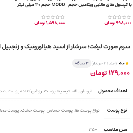
با کپسول‌ های طلایی ویتامین حجم
MODO حجم 30 میلی‌ لیتر
30 میلی‌ لیتر
998,000
تومان
1,598,000
تومان
سرم صورت لیفت؛ سرشار از اسید هیالورونیک و زنجبیل 20ml
5.0
(امتیاز 3 خریدار)
3 دیدگاه
129,000
تومان
اهداف محصول
آبرسان
,
الاستیسیته پوست
,
روشن کننده پوست
,
ضد 
نوع پوست
انواع پوست ها
,
پوست حساس
,
پوست خشک
,
پوست مخت
سن مناسب
+35