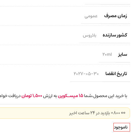
زمان مصرف
عمومی
کشور سازنده
بلاروس
سایز
20ml
تاریخ انقضا
2027-05-30
با خرید این محصول،شما
15
میسـکوین
به ارزش
1,500
تومان
دریافت خواه
👀 800+ بازدید در ۲۴ ساعت اخیر
ناموجود