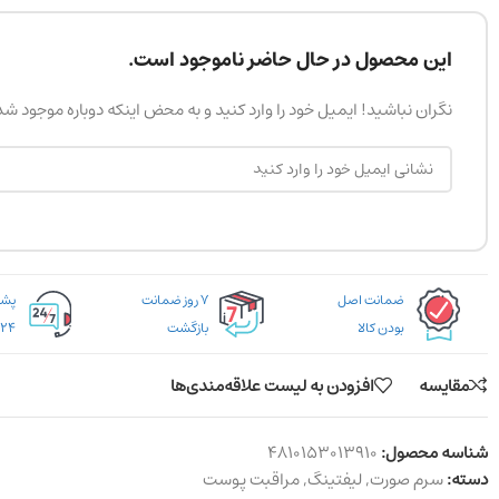
این محصول در حال حاضر ناموجود است.
نگران نباشید! ایمیل خود را وارد کنید و به محض اینکه دوباره موجود ش
ضمانت اصل
۷ روز ضمانت
بودن کالا
بازگشت
۲۴ ساعته
مقایسه
افزودن به لیست علاقه‌مندی‌ها
شناسه محصول:
4810153013910
دسته:
سرم صورت
,
لیفتینگ
,
مراقبت پوست