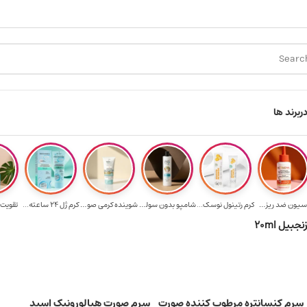
ال رایگان برای خرید ۳.۵ میلیون به یالا
هدیه برای خرید های بالای ۵ میلیون ت
ر
برند ها
لوسیون ضد ریزش ...
کرم رتینول نوسک...
شامپو بدون سولف...
شوینده کرمی صور...
کرم ژل ۲۴ ساعته...
تقویت‌ 
یل 20ml
سرم کنسانتره مرطوب‌ کننده صورت
سرم صورت هیالورونیک اسید