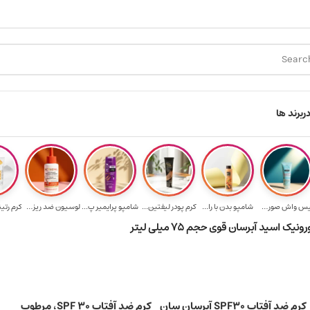
رای خرید ۳.۵ میلیون به یالا
هدیه برای خرید های بالای ۵ میلیون تومن
ر
برند ها
فیس واش صورت آک...
شامپو بدن با را...
کرم پودر لیفتین...
شامپو پرایمیر پ...
لوسیون ضد ریزش ...
کرم رتی
کرم ضد آفتاب SPF30 آبرسان سان
کرم ضد آفتاب SPF 30، مرطوب