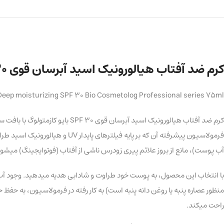
کرم ضد آفتاب هیالورونیک اسید آبرسان قوی SPF 30 بایو کازمتولوگ حجم 75 میل
Deep moisturizing SPF 30 Bio Cosmetolog Professional series 75ml
کرم ضد آفتاب هیالورونیک اسید آ
آب پوست)، مانع از بروز علائم پیری زودرس ناشی از آفتاب (فوتوایجینگ) میشود
با انتخاب این محصول، به پوست خود طراوت و شادابی هدیه میدهید. وجود آب تر
منظور عصاره پنبه یا روغن دانه پنبه است) به کار رفته در فرمولاسیون، به 
راحت میکند.