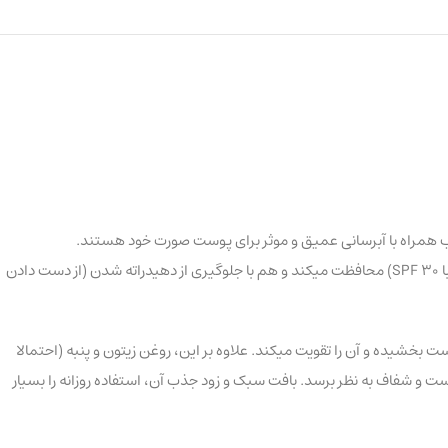
 روزانه در برابر آفتاب همراه با آبرسانی عمیق و موثر برای پوست صورت خود هستند.
فرمولاسیون پیشرفته آن که بر پایه فیلترهای پایدار UV و هیالورونیک اسید طراحی شده، به طور همزمان هم از پوست شما در برابر اشعه های مضر خورشید (با SPF 30) محافظت میکند و هم با جلوگیری از دهیدراته شدن (از دست دادن
خشیده و آن را تقویت میکند. علاوه بر این، روغن زیتون و پنبه (احتمالا
و شفاف به نظر برسد. بافت سبک و زود جذب آن، استفاده روزانه را بسیار