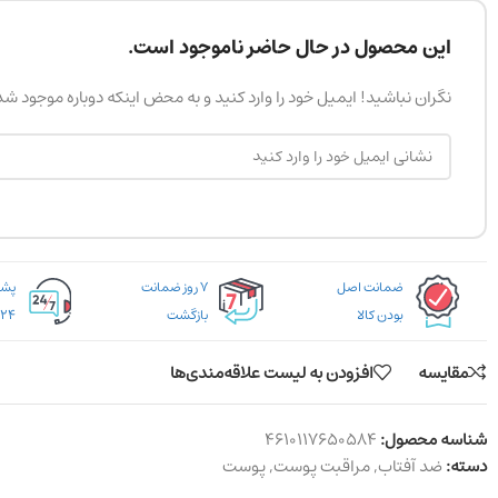
این محصول در حال حاضر ناموجود است.
نگران نباشید! ایمیل خود را وارد کنید و به محض اینکه دوباره موجود ش
ضمانت اصل
۷ روز ضمانت
بودن کالا
بازگشت
۲۴ ساعته
مقایسه
افزودن به لیست علاقه‌مندی‌ها
شناسه محصول:
4610117650584
دسته:
ضد آفتاب
,
مراقبت پوست
,
پوست