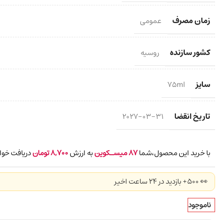
زمان مصرف
عمومی
کشور سازنده
روسیه
سایز
75ml
تاریخ انقضا
2027-03-31
با خرید این محصول،شما
87
میسـکوین
به ارزش
8,700
تومان
دریافت خوا
👀 500+ بازدید در ۲۴ ساعت اخیر
ناموجود