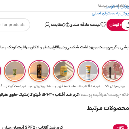
پرش به ناوبری
وشگاه اینترنتی میسفا
پرش به محتوای اصلی
۳۰۰ میسکوین (۳۰ هزار تومن) هدیه خرید اول
ارسال رایگان ب
0
تومان
لیست علاقه مندی
مقایسه
ایشی و گریم
پوست
مو
بهداشت شخصی
بدن
آقایان
عطر و ادکلن
مراقبت کودک و ماد
ریمل مولتی افکت...
کرم ضد آفتاب حا...
ماسک مغذی بلیتا...
شامپو کیوتن ؛ م...
کرم دست آلوئه و...
خانه
/
پوست
/
مراقبت پوست
/
کرم ضد آفتاب SPF30 فیتو کازمتیک حاوی هیالورونیک اسید آبرسان قوی حجم 75 میلی لیتر
محصولات مرتبط
کرم ضد آفتاب SPF50 آبرسان سان
-14%