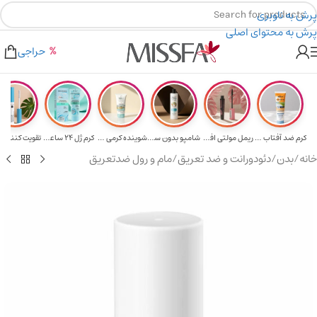
پرش به ناوبری
پرش به محتوای اصلی
هدیه برای خرید های بالای ۵ میلیون تومن
۲٪ تخفیف روی سبد خرید برای روش کارت به کارت
حراجی
کرم ضد آفتاب حا...
ریمل مولتی افکت...
شامپو بدون سولف...
شوینده کرمی صور...
کرم ژل ۲۴ ساعته...
تقویت‌ کننده م
خانه
/
بدن
/
دئودورانت و ضد تعریق
/
مام و رول ضدتعریق