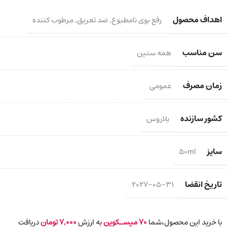
اهداف محصول
رفع بوی نامطبوع
,
ضد تعریق
,
مرطوب کننده
سن مناسب
همه سنین
زمان مصرف
عمومی
کشور سازنده
بلاروس
سایز
50ml
تاریخ انقضا
2027-05-31
با خرید این محصول،شما
70
میسـکوین
به ارزش
7,000
تومان
دریافت