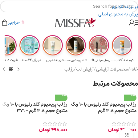
پرش به ناوبری
پرش به محتوای اصلی
هدیه برای خرید های بالای ۵ میلیون تومن
۲٪ تخفیف روی سبد خرید برای روش کارت به کارت
حراجی
کرم ضد آفتاب حا...
ریمل مولتی افکت...
شامپو بدون سولف...
شوینده کرمی صور...
کرم ژل ۲۴ ساعته...
تقویت‌ کننده م
خانه
/
محصولات آرایشی
/
آرایش لب
/
رژ لب
محصولات مرتبط
رژ لب پریمیوم گلد رلیوس با 10 رنگ
رژ لب پریمیوم گلد رلیوس با 10 رنگ
متنوع حجم 3.8 گرم
متنوع حجم 3.8 گرم – 371
498,000
تومان
498,000
تومان
برای بزرگ‌نمایی کلیک کنید