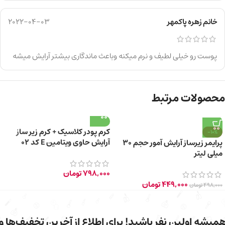
خانم زهره پاکمهر
2022-04-03
پوست رو خیلی لطیف و نرم میکنه وباعث ماندگاری بیشتر آرایش میشه
محصولات مرتبط
کرم پودر کلاسیک + کرم زیر ساز
-10%
آرایش حاوی ویتامین E کد 02
پرایمر زیرساز آرایش آمور حجم ۳۰
میلی لیتر
798,000
تومان
449,000
تومان
498,000
تومان
میشه اولین نفر باشید! برای اطلاع از آخرین تخفیف‌ها و