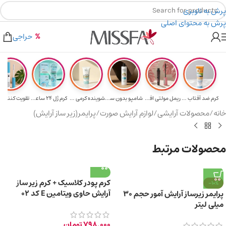
پرش به ناوبری
پرش به محتوای اصلی
هدیه برای خرید های بالای ۵ میلیون تومن
۲٪ تخفیف روی سبد خرید برای روش کارت به کارت
حراجی
کرم ضد آفتاب حا...
ریمل مولتی افکت...
شامپو بدون سولف...
شوینده کرمی صور...
کرم ژل ۲۴ ساعته...
تقویت‌ کننده م
خانه
/
محصولات آرایشی
/
لوازم آرایش صورت
/
پرایمر(زیر ساز آرایش)
محصولات مرتبط
کرم پودر کلاسیک + کرم زیر ساز
-10%
آرایش حاوی ویتامین E کد 02
پرایمر زیرساز آرایش آمور حجم ۳۰
میلی لیتر
798,000
تومان