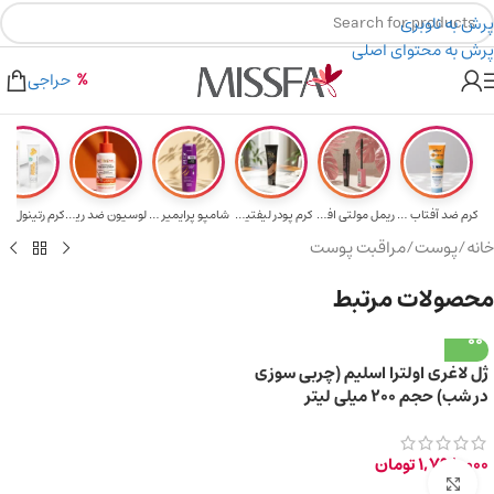
پرش به ناوبری
پرش به محتوای اصلی
هدیه برای خرید های بالای ۵ میلیون تومن
۲٪ تخفیف روی سبد خرید برای روش کارت به کارت
حراجی
کرم ضد آفتاب حا...
ریمل مولتی افکت...
کرم پودر لیفتین...
شامپو پرایمیر پ...
لوسیون ضد ریزش ...
خانه
/
پوست
/
مراقبت پوست
محصولات مرتبط
ژل لاغری اولترا اسلیم (چربی سوزی
در شب) حجم ۲۰۰ میلی لیتر
1,798,000
تومان
برای بزرگ‌نمایی کلیک کنید