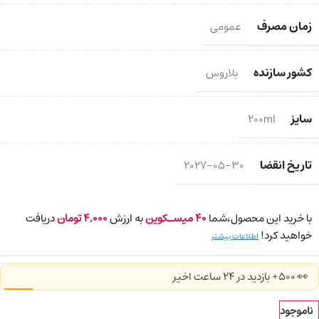
زمان مصرف
عمومی
کشور سازنده
بلاروس
سایز
200ml
تاریخ انقضا
2027-05-30
با خرید این محصول،شما
40
میسـکوین
به ارزش
4,000
تومان
دریافت
خواهید کرد!
اطلاعات بیشتر
👀 500+ بازدید در ۲۴ ساعت اخیر
ناموجود