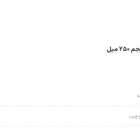
 میل
ه
 چرب