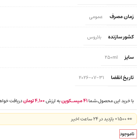
زمان مصرف
عمومی
کشور سازنده
بلاروس
سایز
250ml
تاریخ انقضا
2026-07-31
با خرید این محصول،شما
41
میسـکوین
به ارزش
4,100
تومان
دریافت خواه
👀 1500+ بازدید در ۲۴ ساعت اخیر
ناموجود