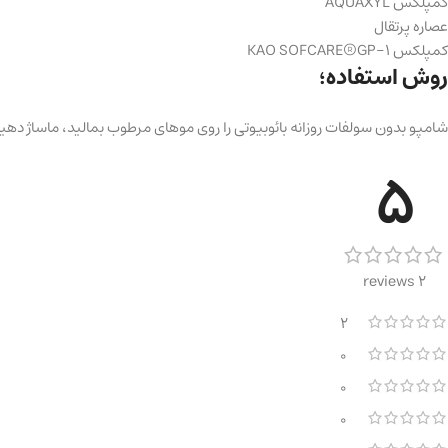
کمپلکس AQUAXYL™
عصاره پرتقال
کمپلکس KAO SOFCARE®GP-1
روش استفاده؛
شامپو بدون سولفات روزانه بائوبیوتی را روی موهای مرطوب بمالید، ماساژ دهید
5
2 reviews
2
0
0
0