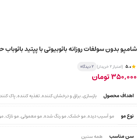
شامپو بدون سولفات روزانه بائوبیوتی با پپتید بائوباب حجم 250
5.0
(امتیاز 2 خریدار)
2 دیدگاه
350,000
تومان
اهداف محصول
بازسازی
,
براق و درخشان کننده
,
تغذیه کننده
,
پاک کنند
نوع مو
مو آسیب دیده
,
مو خشک
,
مو رنگ شده
,
مو معمولی
,
مو نازک
,
مو
سن مناسب
همه سنین