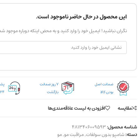
این محصول در حال حاضر ناموجود است.
نگران نباشید! ایمیل خود را وارد کنید و به محض اینکه دوباره موجود ش
ضمانت اصل
۷ روز ضمانت
بودن کالا
بازگشت
۲۴ ساعته
مقایسه
افزودن به لیست علاقه‌مندی‌ها
شناسه محصول:
4813406009593
دسته:
شامپو بدون سولفات
,
مراقبت مو
,
مو