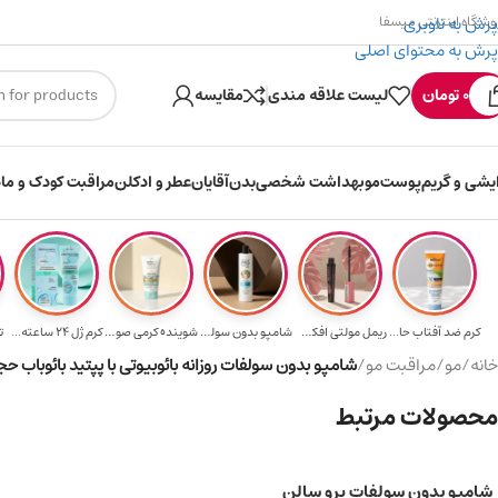
پرش به ناوبری
وشگاه اینترنتی میسفا
پرش به محتوای اصلی
۳۰۰ میسکوین (۳۰ هزار تومن) هدیه خرید اول
0
تومان
لیست علاقه مندی
مقایسه
ایشی و گریم
پوست
مو
بهداشت شخصی
بدن
آقایان
عطر و ادکلن
مراقبت کودک و ماد
کرم ضد آفتاب حا...
ریمل مولتی افکت...
شامپو بدون سولف...
شوینده کرمی صور...
کرم ژل ۲۴ ساعته...
ت
خانه
/
مو
/
مراقبت مو
/
شامپو بدون سولفات روزانه بائوبیوتی با پپتید بائوباب حجم 250 
محصولات مرتبط
شامپو بدون سولفات پرو سالن