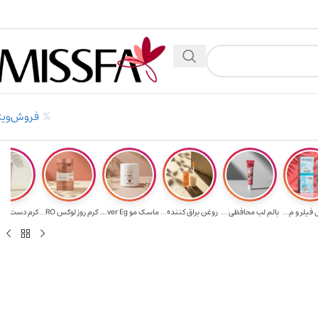
 میلیون تومن
۲٪ تخفیف روی سبد خرید برای روش کارت به کارت
فروش‌ویژ
فیلر و م...
بالم لب محافظی ...
روغن براق کننده...
ماسک مو Ever Eg...
کرم روز لوکس RO...