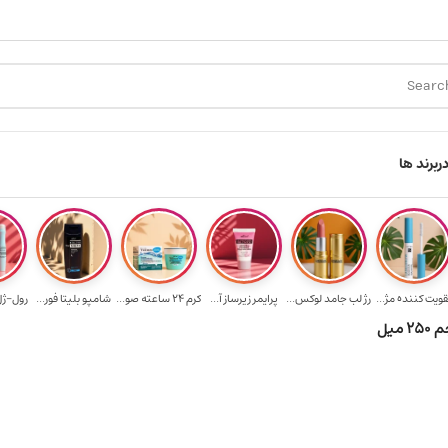
ارسال رایگان برای خرید ۳.۵ میلیون به یالا
هدیه برای خرید های بالای ۵
ر
برند ها
قویت‌ کننده مژ...
رژ لب جامد لوکس...
پرایمر زیرساز آ...
کرم 24 ساعته صو...
شامپو بلیتا فور...
رول-ژل 
میل