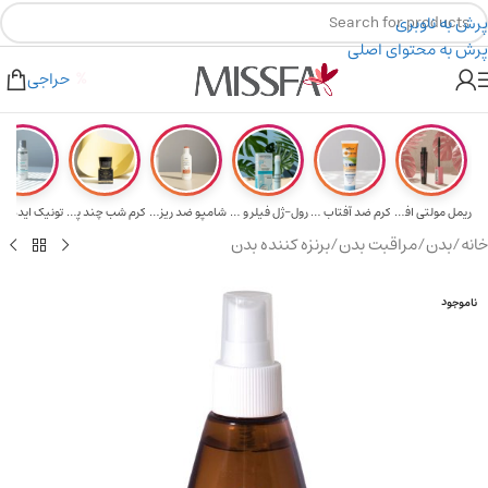
پرش به ناوبری
پرش به محتوای اصلی
هدیه برای خرید های بالای ۵ میلیون تومن
۲٪ تخفیف روی سبد خرید برای روش کارت به کارت
حراجی
ریمل مولتی افکت...
کرم ضد آفتاب حا...
رول-ژل فیلر و م...
شامپو ضد ریزش و...
کرم شب چند پپتی...
تونیک ایده آل 
خانه
/
بدن
/
مراقبت بدن
/
برنزه کننده بدن
ناموجود