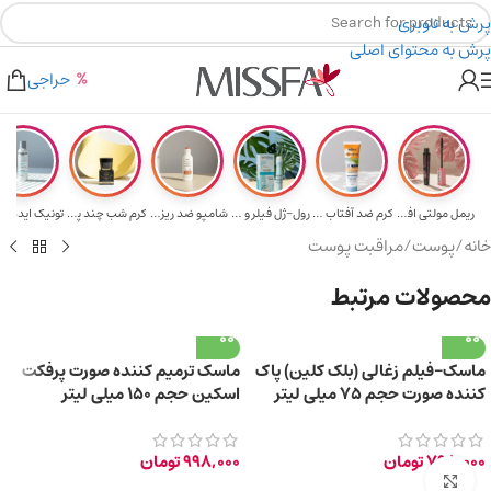
پرش به ناوبری
پرش به محتوای اصلی
هدیه برای خرید های بالای ۵ میلیون تومن
۲٪ تخفیف روی سبد خرید برای روش کارت به کارت
حراجی
ریمل مولتی افکت...
کرم ضد آفتاب حا...
رول-ژل فیلر و م...
شامپو ضد ریزش و...
کرم شب چند پپتی...
تونیک ایده آل 
خانه
/
پوست
/
مراقبت پوست
محصولات مرتبط
ماسک-فیلم زغالی (بلک کلین) پاک
ماسک ترمیم کننده صورت پرفکت
کننده صورت حجم ۷۵ میلی لیتر
اسکین حجم ۱۵۰ میلی لیتر
798,000
تومان
998,000
تومان
برای بزرگ‌نمایی کلیک کنید