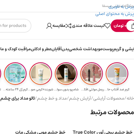
پرش به ناوبری
وشگاه اینترنتی میسفا
پرش به محتوای اصلی
۳۰۰ میسکوین (۳۰ هزار تومن) هدیه خرید اول
0
تومان
لیست علاقه مندی
مقایسه
ایشی و گریم
پوست
مو
بهداشت شخصی
بدن
آقایان
عطر و ادکلن
مراقبت کودک و ماد
کرم ضد آفتاب حا...
ریمل مولتی افکت...
شامپو بدون سولف...
شوینده کرمی صور...
کرم ژل ۲۴ ساعته...
ت
خانه
/
محصولات آرایشی
/
آرایش چشم
/
مداد و خط چشم
/
تاتو مداد برای چشم “KAJAL LUXURY” کد 582 (مش
محصولات مرتبط
خط چشم پیچی آون True Color
خط چشم مویی مشکی مات