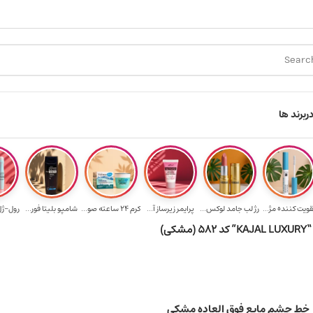
ارسال رایگان برای خرید ۳.۵ میلیون به یالا
هدیه برای خرید ها
ر
برند ها
قویت‌ کننده مژ...
رژ لب جامد لوکس...
پرایمر زیرساز آ...
کرم 24 ساعته صو...
شامپو بلیتا فور...
رول-ژل 
کی)
خط چشم مایع فوق العاده مشکی