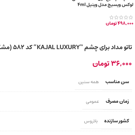
لوکس ویسیج مدل وینیل 4ml
498,000
تومان
تاتو مداد برای چشم “KAJAL LUXURY” کد 582 (مشکی)
36,000
تومان
سن مناسب
همه سنین
زمان مصرف
عمومی
کشور سازنده
بلاروس