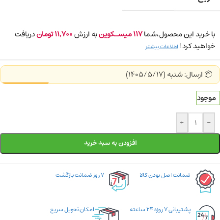
با خرید این محصول،شما
117
میسـکوین
به ارزش
11,700
تومان
دریافت
خواهید کرد!
اطلاعات بیشتر
📦 ارسال: شنبه (1405/5/17)
موجود
+
-
افزودن به سبد خرید
ضمانت اصل بودن کالا
۷ روز ضمانت بازگشت
پشتیبانی ۷ روزه ۲۴ ساعته
امکان تحویل سریع