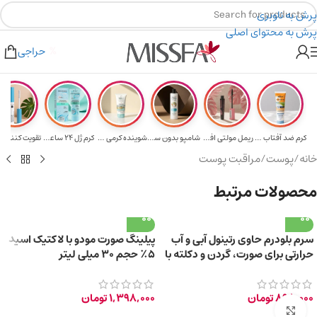
پرش به ناوبری
پرش به محتوای اصلی
هدیه برای خرید های بالای ۵ میلیون تومن
۲٪ تخفیف روی سبد خرید برای روش کارت به کارت
حراجی
کرم ضد آفتاب حا...
ریمل مولتی افکت...
شامپو بدون سولف...
شوینده کرمی صور...
کرم ژل ۲۴ ساعته...
تقویت‌ کننده م
خانه
/
پوست
/
مراقبت پوست
محصولات مرتبط
سرم بلودرم حاوی رتینول آبی و آب
پیلینگ صورت مودو با لاکتیک اسید
حرارتی برای صورت، گردن و دکلته با
۵٪ حجم ۳۰ میلی لیتر
حجم 30 میلی‌لیتر
898,000
تومان
1,398,000
تومان
برای بزرگ‌نمایی کلیک کنید