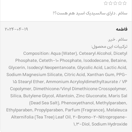
سلام . دارای سالسیدیک اسید هم هست؟!
فاطمه
2024-04-19
سلام . خیر.
ترکیبات این محصول:
Composition: Aqua (Water), Cetearyl Alcohol, Dicetyl
Phosphate, Ceteth-10 Phosphate, Isododecane, Betaine,
Glycerin, Isodecyl Neopentanoate, Glycolic Acid, Lactic Acid,
Sodium Magnesium Silicate, Citric Acid, Xanthan Gum, PPG-
15 Stearyl Ether, Ammonium Acryloyldimethyltaurate / VP
Copolymer, Dimethicone/Vinyl Dimethicone Crosspolymer,
Silica, Butylene Glycol, Allantoin, Zinc Gluconate, Maris Sal
(Dead Sea Salt), Phenoxyethanol, Methylparaben,
Ethylparaben, Propylparaben, Parfum (Fragrance), Melaleuca
Alternifolia (Tea Tree) Leaf Oil, 2-Bromo-2-Nitropropane-
1,3-Diol, Sodium Hydroxide