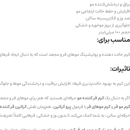
براق و درخشان‌کننده مو
افزایش و حفظ حالت ارتجاعی مو
ضد وز و الکتریسیته ساکن
جلوگیری از بروز موخوره و خشکی
حجم ۱۰۰ میلی‌لیتر
مناسب برای:
کرم حالت‌ دهنده و پولیشینگ موهای فر و مجعد است که به دنبال ایجاد فرها
تاثیرات:
این کرم به بهبود حالت‌پذیری فرها، افزایش براقیت و درخشندگی موها و جلوگ
اگر به دنبال یک
کرم فر کننده مو
حرفه‌ای هستید که هم برای موهای فر و مجعد 
کرم مو فر
و
کرم موهای فر
با فرمول
پرو کراتین
، هم‌زمان نقش
کراتین فر کننده
حرفه‌ای سالن، به شما کمک می‌کند تا بدون وز و خشکی، فرهایی کاملاً تعریف‌ش
این
کرم فر مو
یک
کرم مو برای فر کردن مو
است که هم برای موهای به‌طور طبیعی ف