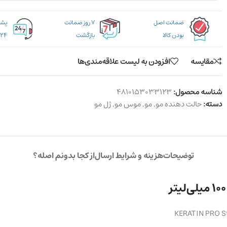
ضمانت اصل
۷ روز ضمانت
بودن کالا
بازگشت
۲۴ ساعته
مقایسه
افزودن به لیست علاقه‌مندی‌ها
شناسه محصول:
4810153033123
دسته:
حالت دهنده مو
,
مو
,
موس مو
,
ژل مو
توضیحات
هزینه و شرایط ارسال
از کجا بدونم اصله؟
KERATIN PRO St