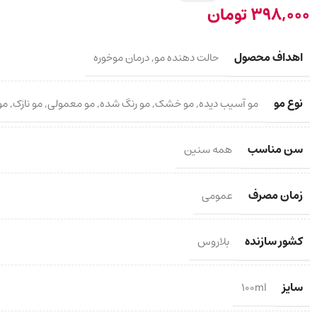
398,000
تومان
اهداف محصول
حالت دهنده مو
,
درمان موخوره
نوع مو
مو آسیب دیده
,
مو خشک
,
مو رنگ شده
,
مو معمولی
,
مو نازک
,
مو
سن مناسب
همه سنین
زمان مصرف
عمومی
کشور سازنده
بلاروس
سایز
100ml