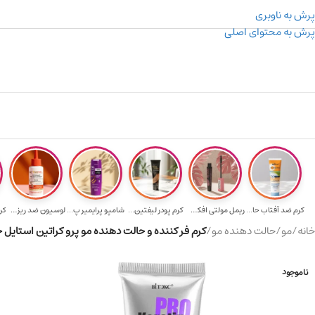
پرش به ناوبری
پرش به محتوای اصلی
۳۰۰ میسکوین (۳۰ هزار تومن) هدیه خرید اول
کرم ضد آفتاب حا...
ریمل مولتی افکت...
کرم پودر لیفتین...
شامپو پرایمیر پ...
لوسیون ضد ریزش ...
کر
خانه
/
مو
/
حالت دهنده مو
/
کرم فر کننده و حالت‌ دهنده مو پرو کراتین استایل حجم 100 میل
ناموجود