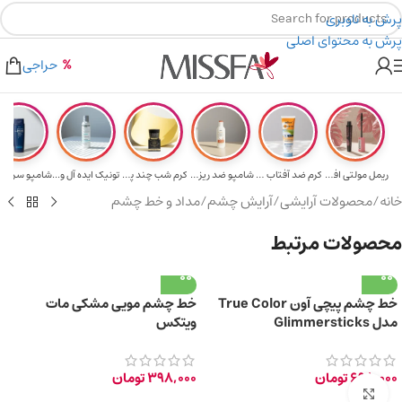
پرش به ناوبری
پرش به محتوای اصلی
هدیه برای خرید های بالای ۵ میلیون تومن
۲٪ تخفیف روی سبد خرید برای روش کارت به کارت
حراجی
ریمل مولتی افکت...
کرم ضد آفتاب حا...
شامپو ضد ریزش و...
کرم شب چند پپتی...
تونیک ایده آل و...
خانه
/
محصولات آرایشی
/
آرایش چشم
/
مداد و خط چشم
محصولات مرتبط
خط چشم پیچی آون True Color
خط چشم مویی مشکی مات
مدل Glimmersticks
ویتکس
698,000
تومان
398,000
تومان
برای بزرگ‌نمایی کلیک کنید