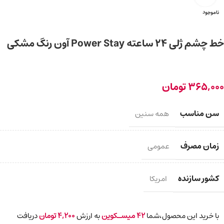
ناموجود
خط چشم ژلی 24 ساعته Power Stay آون رنگ مشکی
365,000
تومان
سن مناسب
همه سنین
زمان مصرف
عمومی
کشور سازنده
امریکا
با خرید این محصول،شما
42
میسـکوین
به ارزش
4,200
تومان
دریافت