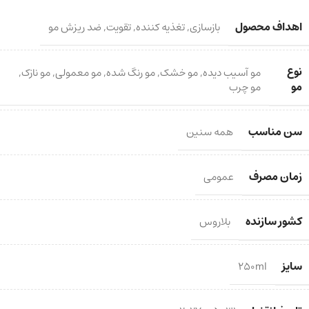
اهداف محصول
بازسازی
,
تغذیه کننده
,
تقویت
,
ضد ریزش مو
نوع
مو آسیب دیده
,
مو خشک
,
مو رنگ شده
,
مو معمولی
,
مو نازک
,
مو
مو چرب
سن مناسب
همه سنین
زمان مصرف
عمومی
کشور سازنده
بلاروس
سایز
250ml