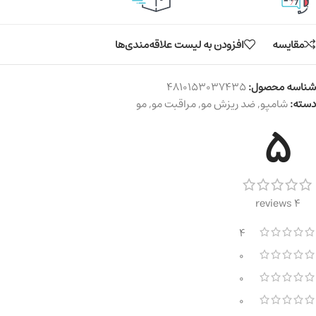
مقایسه
افزودن به لیست علاقه‌مندی‌ها
شناسه محصول:
4810153037435
دسته:
شامپو
,
ضد ریزش مو
,
مراقبت مو
,
مو
5
4 reviews
4
0
0
0