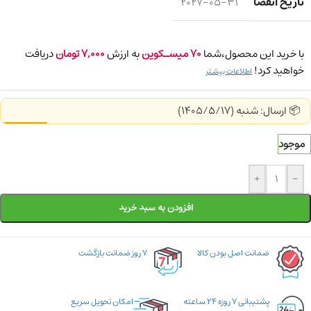
تاریخ انقضا
2027-05-31
با خرید این محصول،شما
70
میسـکوین
به ارزش
7,000
تومان
دریافت
خواهید کرد!
اطلاعات بیشتر
📦 ارسال: شنبه (1405/5/17)
موجود
+
-
افزودن به سبد خرید
ضمانت اصل بودن کالا
۷ روز ضمانت بازگشت
پشتیبانی ۷ روزه ۲۴ ساعته
امکان تحویل سریع