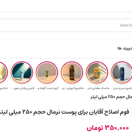
ارسال رایگان برای خرید ۳.۵ میلیون به یالا
هدیه برای خر
ر
برند ها
مپو سر و بدن ...
ماسک مغذی بلیتا...
شامپو کیوتن ؛ م...
کرم دست آلوئه و...
فیس واش صورت آک...
شامپو ب
۲ میلی لیتر
فوم اصلاح آقایان برای پوست نرمال حجم ۲۵۰ میلی لیتر
350,000
تومان