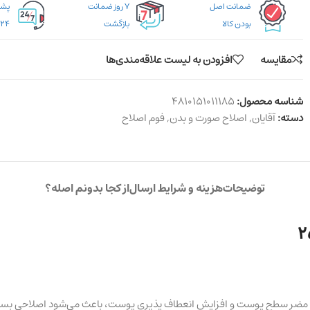
ضمانت اصل
۷ روز ضمانت
بودن کالا
بازگشت
۲۴ ساعته
مقایسه
افزودن به لیست علاقه‌مندی‌ها
شناسه محصول:
4810151011185
دسته:
آقایان
,
اصلاح صورت و بدن
,
فوم اصلاح
توضیحات
هزینه و شرایط ارسال
از کجا بدونم اصله؟
 های مضر سطح پوست و افزایش انعطاف پذیری پوست، باعث می‌شود اصلاحی بسی