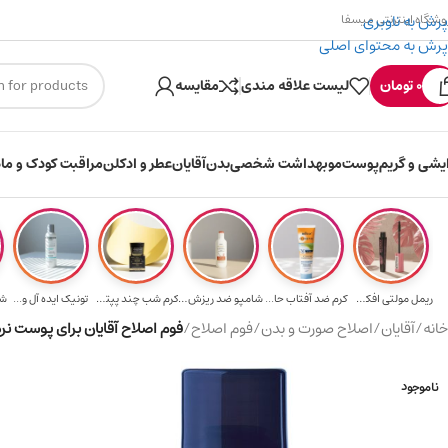
پرش به ناوبری
وشگاه اینترنتی میسفا
پرش به محتوای اصلی
۳۰۰ میسکوین (۳۰ هزار تومن) هدیه خرید اول
0
تومان
لیست علاقه مندی
مقایسه
ایشی و گریم
پوست
مو
بهداشت شخصی
بدن
آقایان
عطر و ادکلن
مراقبت کودک و ماد
ریمل مولتی افکت...
کرم ضد آفتاب حا...
شامپو ضد ریزش و...
کرم شب چند پپتی...
تونیک ایده آل و...
شا
خانه
/
آقایان
/
اصلاح صورت و بدن
/
فوم اصلاح
/
فوم اصلاح آقایان برای پوست نرمال حجم ۵۰
ناموجود