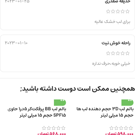
حدیقه صفدری
2023-01-25
برای لب خشک عالیه
راحله خوش نیت
2023-01-10
خیلی خوبه،حرف نداره
همچنین ممکن است دوست داشته باشید;
بالم لب 3D حجم دهنده لب ها
بالم لب BB پرفکت‌کر 5‌در‌1 حاوی
حجم 15 میلی لیتر
SPF15 حجم 15 میلی لیتر
598,000
تومان
568,000
تومان