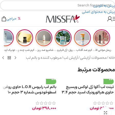
پرش به ناوبری
پرش به محتوای اصلی
هدیه برای خرید های بالای ۵ میلیون تومن
۲٪ تخفیف روی سبد خرید برای روش کارت به کارت
حراجی
ریمل مولتی افکت...
کرم ضد آفتاب حا...
رول-ژل فیلر و م...
شامپو ضد ریزش و...
کرم شب چند پپتی...
تونیک ایده آل 
خانه
/
محصولات آرایشی
/
آرایش لب
/
مرطوب کننده و بالم لب
محصولات مرتبط
تینت لب آکوا ژل لوکس ویسیج
بالم لب رلیوس L.O.R حاوی روغن
حاوی هیالورونیک اسید حجم ۳.۴
اسطوخودوس شماره ۳ حجم 10
میلی لیتر – کد ۰۲
میلی لیتر
598,000
تومان
398,000
تومان
برای بزرگ‌نمایی کلیک کنید