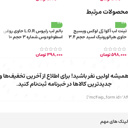
محصولات مرتبط
تینت لب آکوا ژل لوکس ویسیج
بالم لب رلیوس L.O.R حاوی روغن
حاوی هیالورونیک اسید حجم ۳.۴
اسطوخودوس شماره ۳ حجم 10
میلی لیتر – کد ۰۲
میلی لیتر
598,000
تومان
398,000
تومان
میشه اولین نفر باشید! برای اطلاع از آخرین تخفیف‌ها و
جدیدترین کالاها در خبرنامه ثبت‌نام کنید.
لینک های مهم