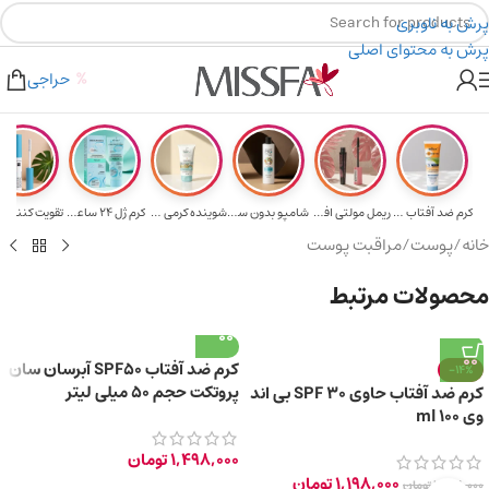
پرش به ناوبری
پرش به محتوای اصلی
هدیه برای خرید های بالای ۵ میلیون تومن
۲٪ تخفیف روی سبد خرید برای روش کارت به کارت
حراجی
کرم ضد آفتاب حا...
ریمل مولتی افکت...
شامپو بدون سولف...
شوینده کرمی صور...
کرم ژل ۲۴ ساعته...
تقویت‌ کننده م
خانه
/
پوست
/
مراقبت پوست
محصولات مرتبط
کرم ضد آفتاب SPF50 آبرسان سان
-14%
پروتکت حجم 50 میلی لیتر
کرم ضد آفتاب حاوی SPF 30 بی اند
وی 100 ml
1,498,000
تومان
1,198,000
تومان
1,398,000
تومان