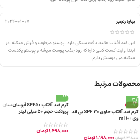
بهاره رنجبر
2024-01-07
این ضد آفتاب عالیه. بافت سبکی داره . پوستو مرطوب و فرش میکنه. در
ابتدا وایت کست کمی داره که زود جذب پوست میشه و پوستو یکدست
میکنه.من دوسش دارم.
محصولات مرتبط
کرم ضد آفتاب SPF50 آبرسان سان
-14%
پروتکت حجم 50 میلی لیتر
کرم ضد آفتاب حاوی SPF 30 بی اند
وی 100 ml
1,498,000
تومان
1,198,000
تومان
1,398,000
تومان