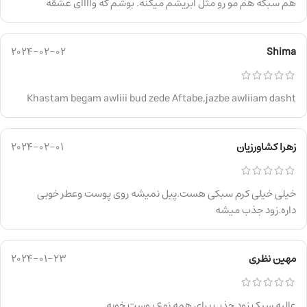
هم سبکه هم مو رو مثل ابریشم میکنه. بوشم که واااای عشقه
2024-02-02
Shima
Khastam begam awliii bud zede Aftabe,jazbe awliiam dasht
زهرا کشاورزیان
2024-02-01
خیلی خیلی کرم سبکی هست.پیل نمیشه روی پوست وعطر خوبی
داره.زود جذب میشه
مهین نظری
2024-01-23
عالیه سبک زود جذب برای همه نوع پوست خوبه