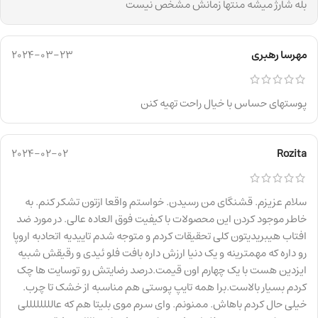
بله شارژ میشه منتها زمانش مشخص نیست
مهرسا رهبری
2024-03-23
پوستهای حساس با خیال راحت تهیه کنن
2024-02-02
Rozita
سلام عزیزم. قشنگای من رسیدن. خواستم واقعا ازتون تشکر کنم. به
خاطر موجود کردن این محصولات با کیفیت فوق العاده عالی. در مورد ضد
افتاب هیبریدیتون کلی تحقیقات کردم و متوجه شدم تاییدیه اتحادبه اروپا
رو داره که مهمترینه و یک دنیا ارزش داره بافت فلو ئیدی و رقیقش شبیه
ایزدین هست با یک چهارم اون قیمت.درصد رضایتش رو توسایت ها چک
کردم بسیار بالاست.برا همه تایپ پوستی هم مناسبه از خشک تا چرب.
خیلی حال کردم باهاش. ممنونم. وای سرم موی بلیتا هم که عاللللللللی