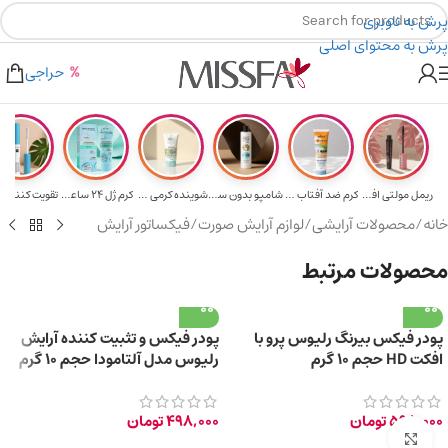
پرش به ناوبری
پرش به محتوای اصلی
هدیه برای خرید های بالای ۵ میلیون تومن
۲٪ تخفیف روی سبد خرید برای روش کارت به کارت
حراجی
ریمل مولتی افکت...
کرم ضد آفتاب حا...
شامپو بدون سولف...
شوینده کرمی صور...
کرم ژل ۲۴ ساعته...
تقویت‌ کننده م
خانه
/
محصولات آرایشی
/
لوازم آرایش صورت
/
فیکساتور آرایش
محصولات مرتبط
پودر فیکس بیرنگ رلیوس پرو با
پودر فیکس و تثبیت کننده آرایش
افکت HD حجم 10 گرم
رلیوس مدل آلتامودا حجم 10 گرم
598,000
تومان
498,000
تومان
برای بزرگ‌نمایی کلیک کنید