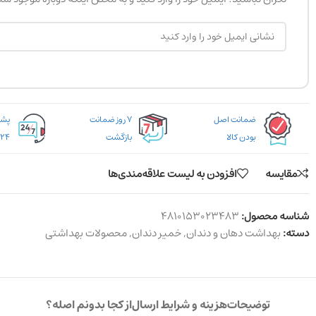
ضمانت اصل
۷ روز ضمانت
بودن کالا
بازگشت
۲۴ ساعته
مقایسه
افزودن به لیست علاقه‌مندی‌ها
شناسه محصول:
4810153023483
دسته:
بهداشت دهان و دندان
,
خمیر دندان
,
محصولات بهداشتی
توضیحات
هزینه و شرایط ارسال
از کجا بدونم اصله؟