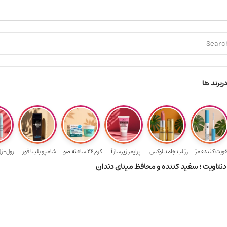
 به یالا
هدیه برای خرید های بالای ۵ میلیون تومن
ر
برند ها
قویت‌ کننده مژ...
رژ لب جامد لوکس...
پرایمر زیرساز آ...
کرم 24 ساعته صو...
شامپو بلیتا فور...
رول-ژل 
دنتاویت ؛ سفید کننده و محافظ مینای دندان