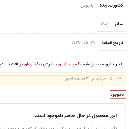
کشور سازنده
بلاروس
سایز
160g
تاریخ انقضا
2027-05-30
با خرید این محصول،شما
11
میسـکوین
به ارزش
1,100
تومان
دریافت خواهید
👀 1500+ بازدید در ۲۴ ساعت اخیر
ناموجود
این محصول در حال حاضر ناموجود است.
نگران نباشید! ایمیل خود را وارد کنید و به محض اینکه دوباره موجود ش