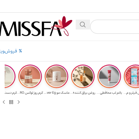
۲٪ تخفیف روی سبد خرید برای روش کارت به کارت
۳۰۰ م
فروش‌ویژ
فیلر و م...
بالم لب محافظی ...
روغن براق کننده...
ماسک مو Ever Eg...
کرم روز لوکس RO...