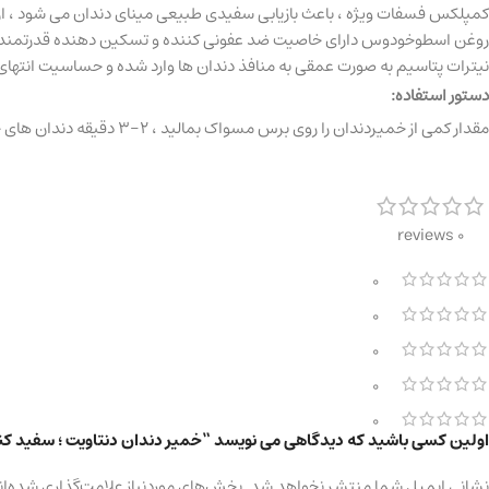
کمپلکس فسفات ویژه ، باعث بازیابی سفیدی طبیعی مینای دندان می شود ، از ت
روغن اسطوخودوس دارای خاصیت ضد عفونی کننده و تسکین دهنده قدرتمند اس
نیترات پتاسیم به صورت عمقی به منافذ دندان ها وارد شده و حساسیت انته
دستور استفاده:
مقدار کمی از خمیردندان را روی برس مسواک بمالید ، 2-3 دقیقه دندان های خود را مسواک بزنید ، سپس دهان خود را کاملاً بشویید. دندانپزشکان توصیه می کنند حداقل 2 بار در روز مسواک بزنید.
0 reviews
0
0
0
0
0
اولین کسی باشید که دیدگاهی می نویسد “خمیر دندان دنتاویت ؛ سفید کن
نشانی ایمیل شما منتشر نخواهد شد.
بخش‌های موردنیاز علامت‌گذاری شده‌ان