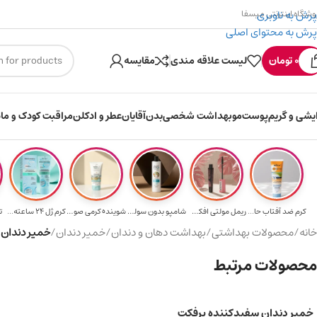
پرش به ناوبری
وشگاه اینترنتی میسفا
پرش به محتوای اصلی
یسکوین (۳۰ هزار تومن) هدیه خرید اول
ارسال رایگان برای خرید ۳.۵ میلیون
0
تومان
لیست علاقه مندی
مقایسه
ایشی و گریم
پوست
مو
بهداشت شخصی
بدن
آقایان
عطر و ادکلن
مراقبت کودک و ماد
کرم ضد آفتاب حا...
ریمل مولتی افکت...
شامپو بدون سولف...
شوینده کرمی صور...
کرم ژل ۲۴ ساعته...
ت
خانه
/
محصولات بهداشتی
/
بهداشت دهان و دندان
/
خمیر دندان
/
خمیر دندان 
محصولات مرتبط
خمیر دندان سفیدکننده پرفکت