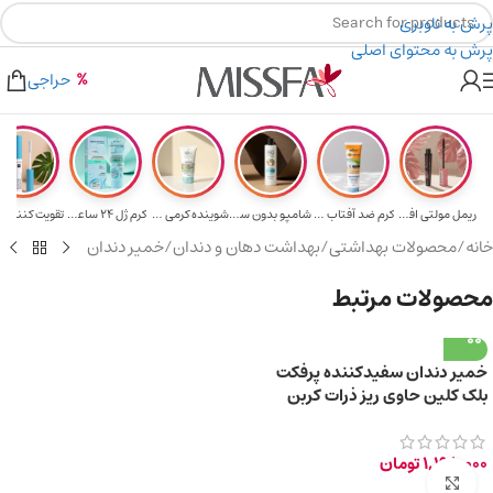
پرش به ناوبری
پرش به محتوای اصلی
هدیه برای خرید های بالای ۵ میلیون تومن
۲٪ تخفیف روی سبد خرید برای روش کارت به کارت
حراجی
ریمل مولتی افکت...
کرم ضد آفتاب حا...
شامپو بدون سولف...
شوینده کرمی صور...
کرم ژل ۲۴ ساعته...
تقویت‌ کننده م
خانه
/
محصولات بهداشتی
/
بهداشت دهان و دندان
/
خمیر دندان
محصولات مرتبط
خمیر دندان سفیدکننده پرفکت
بلک کلین حاوی ریز ذرات کربن
فعال سیاه 85ml
1,198,000
تومان
برای بزرگ‌نمایی کلیک کنید