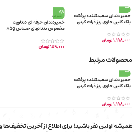
خمیر دندان سفیدکننده پرفکت
ناموجود
بلک کلین حاوی ریز ذرات کربن
خمیردندان حرفه ای دنتاویت
فعال سیاه 85ml
مخصوص دندان­های حساس 85g
1,198,000
تومان
159,000
تومان
محصولات مرتبط
خمیر دندان سفیدکننده پرفکت
بلک کلین حاوی ریز ذرات کربن
فعال سیاه 85ml
1,198,000
تومان
میشه اولین نفر باشید! برای اطلاع از آخرین تخفیف‌ها و