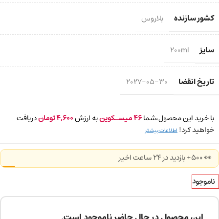
کشور سازنده
بلاروس
سایز
200ml
تاریخ انقضا
2027-05-30
با خرید این محصول،شما
46
میسـکوین
به ارزش
4,600
تومان
دریافت
خواهید کرد!
اطلاعات بیشتر
👀 500+ بازدید در ۲۴ ساعت اخیر
ناموجود
این محصول در حال حاضر ناموجود است.