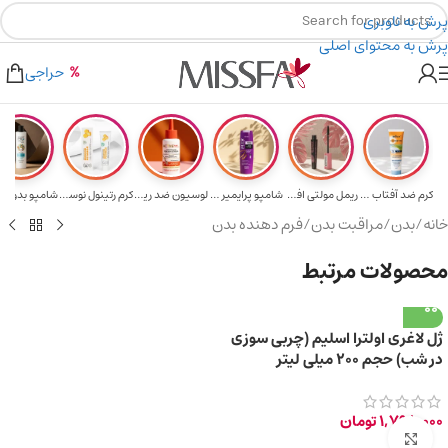
پرش به ناوبری
پرش به محتوای اصلی
هدیه برای خرید های بالای ۵ میلیون تومن
۲٪ تخفیف روی سبد خرید برای روش کارت به کارت
حراجی
کرم ضد آفتاب حا...
ریمل مولتی افکت...
شامپو پرایمیر پ...
لوسیون ضد ریزش ...
کرم رتینول نوسک...
خانه
/
بدن
/
مراقبت بدن
/
فرم دهنده بدن
محصولات مرتبط
ژل لاغری اولترا اسلیم (چربی سوزی
در شب) حجم ۲۰۰ میلی لیتر
1,798,000
تومان
برای بزرگ‌نمایی کلیک کنید