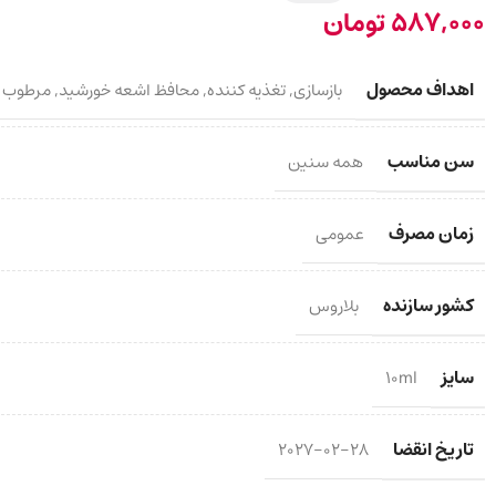
587,000
تومان
اهداف محصول
بازسازی
,
تغذیه کننده
,
محافظ اشعه خورشید
,
مرطوب ک
سن مناسب
همه سنین
زمان مصرف
عمومی
کشور سازنده
بلاروس
سایز
10ml
تاریخ انقضا
2027-02-28