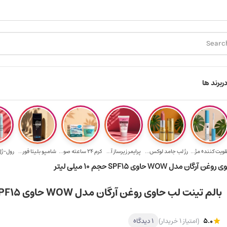
ارسال رایگان برای خرید ۳.۵ میلیون به یالا
هدیه برای خرید های 
ر
برند ها
قویت‌ کننده مژ...
رژ لب جامد لوکس...
پرایمر زیرساز آ...
کرم 24 ساعته صو...
شامپو بلیتا فور...
رول-ژل 
مدل WOW حاوی SPF15 حجم 10 میلی‌ لیتر
بالم تینت لب حاوی روغن آرگان مدل WOW حاوی SPF15 حجم 10 میلی‌ لیتر
5.0
(امتیاز 1 خریدار)
1 دیدگاه