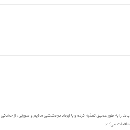
 روغن آرگان، انبه، شی‌باتر، پنبه، آووکادو، کاکائو، روغن بادام شیرین، اسکوالان و ویتامین E است که پوست لب‌ها را به طور عمیق تغذیه کرده و با ایجاد درخششی ملایم و صورتی، از خشکی