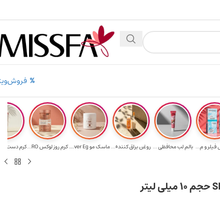
بالای ۵ میلیون تومن
۲٪ تخفیف روی سبد خرید برای روش کارت به کارت
فروش‌ویژ
فیلر و م...
بالم لب محافظی ...
روغن براق کننده...
ماسک مو Ever Eg...
کرم روز لوکس RO...