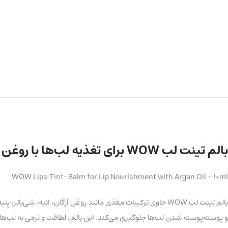
بالم تینت لب WOW برای تغذیه لب‌ها با روغن آرگان حجم 10 میلی‌لیتر
WOW Lips Tint-Balm for Lip Nourishment with Argan Oil – 10ml
و پوسته‌پوسته شدن لب‌ها جلوگیری می‌کند. این بالم، لطافت و نرمی به لب‌ها هدیه می‌دهد و دارای SPF 15 است که از لب‌ها در براب