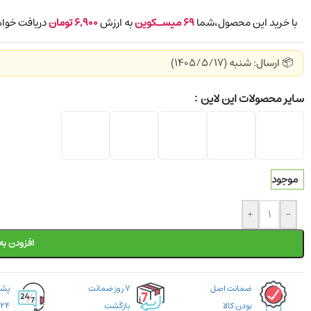
با خرید این محصول،شما
69
میسـکوین
به ارزش
6,900
تومان
دریافت خواه
📦 ارسال: شنبه (1405/5/17)
سایر محصولات این لاین
موجود
+
-
افزودن به
ضمانت اصل
۷ روز ضمانت
بودن کالا
بازگشت
۲۴ ساعته