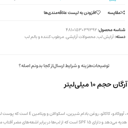
مقایسه
افزودن به لیست علاقه‌مندی‌ها
شناسه محصول:
4810153039392
دسته:
آرایش لب
,
محصولات آرایشی
,
مرطوب کننده و بالم لب
توضیحات
هزینه و شرایط ارسال
از کجا بدونم اصله؟
بالم تینت لب WOW حاوی ترکیبات مغذی مانند
ر اشعه‌های مضر آفتاب محافظت می‌کند.