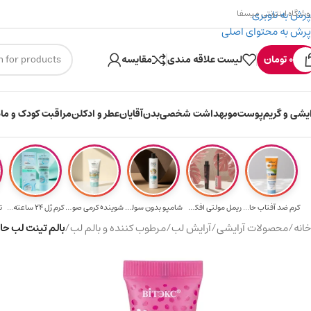
پرش به ناوبری
وشگاه اینترنتی میسفا
پرش به محتوای اصلی
۳۰۰ میسکوین (۳۰ هزار تومن) هدیه خرید اول
0
تومان
لیست علاقه مندی
مقایسه
ایشی و گریم
پوست
مو
بهداشت شخصی
بدن
آقایان
عطر و ادکلن
مراقبت کودک و ماد
کرم ضد آفتاب حا...
ریمل مولتی افکت...
شامپو بدون سولف...
شوینده کرمی صور...
کرم ژل ۲۴ ساعته...
ت
خانه
/
محصولات آرایشی
/
آرایش لب
/
مرطوب کننده و بالم لب
/
بالم تینت لب حاوی روغن آرگان 