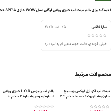
1 دیدگاه برای
بالم تینت لب حاوی روغن آرگان مدل WOW حاوی SPF15 حجم 10 میلی‌ لیتر
سارا خاکلی
2025-08-25
خیلی خوبه ی حالت حجم دهی ام به لب داره
محصولات مرتبط
تینت لب آکوا ژل لوکس ویسیج
بالم لب رلیوس L.O.R حاوی روغن
حاوی هیالورونیک اسید حجم ۳.۴
اسطوخودوس شماره ۳ حجم 10
میلی لیتر – کد ۰۲
میلی لیتر