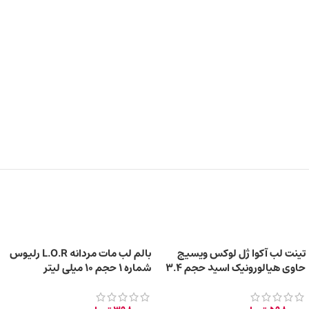
تینت لب آکوا ژل لوکس ویسیج
بالم لب مات مردانه L.O.R رلیوس
حاوی هیالورونیک اسید حجم ۳.۴
شماره ۱ حجم 10 میلی لیتر
میلی لیتر – کد ۰۱