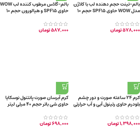
بالم-تینت حجم دهنده لب با کلاژن
بالم-گلاس مرطوب‌ کننده لب WOW
مدل WOW حاوی SPF15 حجم 10
حاوی SPF15 و هیالورون حجم 10
میلی‌ لیتر
میلی‌ لیتر
578,000
تومان
587,000
تومان
کرم 24 ساعته صورت و دور چشم
کرم آبرسان صورت پانتنول نوسکایا
بلودرم حاوی رتینول آبی و آب حرارتی
حاوی شی باتر حجم 40 میلی لیتر
حجم 45 میلی‌لیتر
1,398,000
تومان
698,000
تومان