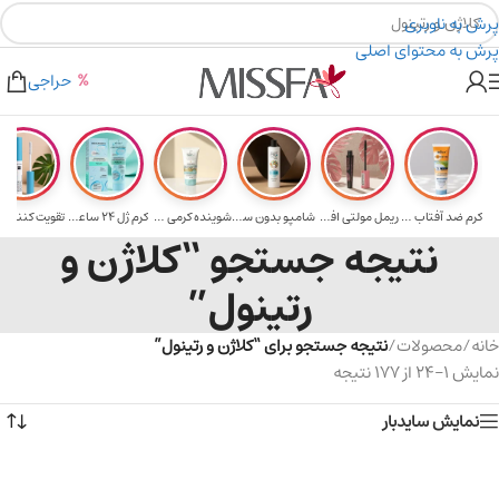
پرش به ناوبری
پرش به محتوای اصلی
هدیه برای خرید های بالای ۵ میلیون تومن
۲٪ تخفیف روی سبد خرید برای روش کارت به کارت
حراجی
کرم ضد آفتاب حا...
ریمل مولتی افکت...
شامپو بدون سولف...
شوینده کرمی صور...
کرم ژل ۲۴ ساعته...
تقویت‌ کننده م
نتیجه جستجو “کلاژن و
رتینول”
خانه
/
محصولات
/
نتیجه جستجو برای “کلاژن و رتینول”
نمایش 1–24 از 177 نتیجه
نمایش سایدبار