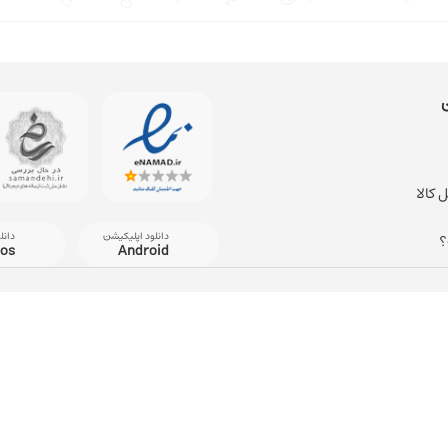
 کالا
دانلود اپلیکیشن
دانل
؟
ios
Android