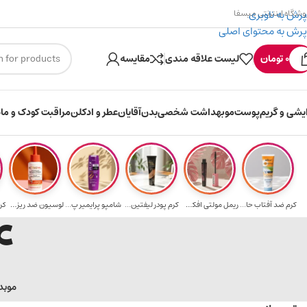
پرش به ناوبری
وشگاه اینترنتی میسفا
پرش به محتوای اصلی
۳۰۰ میسکوین (۳۰ هزار تومن) هدیه خرید اول
0
تومان
لیست علاقه مندی
مقایسه
ایشی و گریم
پوست
مو
بهداشت شخصی
بدن
آقایان
عطر و ادکلن
مراقبت کودک و ماد
کرم ضد آفتاب حا...
ریمل مولتی افکت...
کرم پودر لیفتین...
شامپو پرایمیر پ...
لوسیون ضد ریزش ...
کر
ose
مو
بد