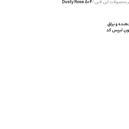
محصولات این لاین
/
504 Dusty Rose
نده و براق
ون لیپس کد
504 رنگ Dusty Rose حجم 5