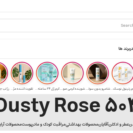
ارسال رایگان برای خرید ۳.۵ میلیون به یالا
ر
برند ها
م رتینول نوسک...
شامپو بدون سولف...
شوینده کرمی صور...
کرم ژل ۲۴ ساعته...
تقویت‌ کننده مژ...
رژ لب ج
504 Dusty R
ن
عطر و ادکلن
آقایان
محصولات بهداشتی
مراقبت کودک و مادر
پوست
محصولات آرا