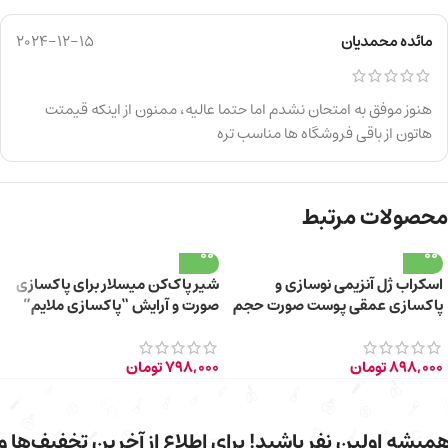
مائده محمدیان
2024-12-15
هنوز موفق به امتحان نشدم اما حتما عالیه، ممنون از اینکه قیمتت
هاتون از باقی فروشگاه ها مناسب تره
محصولات مرتبط
اسکراب ژل آنزیمی نوسازی و
شیر پاک‌کن میسلار برای پاکسازی
پاکسازی عمقی پوست صورت حجم
صورت و آرایش “پاکسازی ملایم”
200 میلی‌لیتر
حجم 200 میلی‌لیتر
898,000
تومان
798,000
تومان
میشه اولین نفر باشید! برای اطلاع از آخرین تخفیف‌ها و