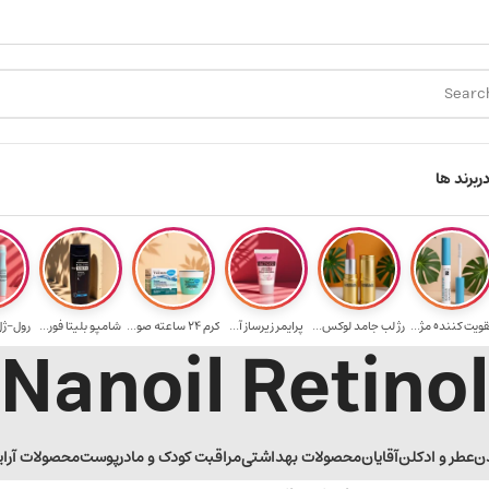
ارسال رایگان برای خرید ۳.۵ میلیون به یالا
هدیه 
ر
برند ها
قویت‌ کننده مژ...
رژ لب جامد لوکس...
پرایمر زیرساز آ...
کرم 24 ساعته صو...
شامپو بلیتا فور...
رول-ژل 
Nanoil Retino
ن
عطر و ادکلن
آقایان
محصولات بهداشتی
مراقبت کودک و مادر
پوست
محصولات آرا