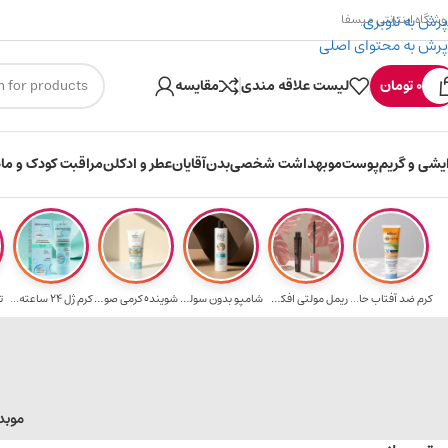
پرش به ناوبری
وشگاه اینترنتی میسفا
پرش به محتوای اصلی
۳۰۰ میسکوین (۳۰ هزار تومن) هدیه خرید اول
0
تومان
لیست علاقه مندی
مقایسه
ایشی و گریم
پوست
مو
بهداشت شخصی
بدن
آقایان
عطر و ادکلن
مراقبت کودک و ماد
کرم ضد آفتاب حا...
ریمل مولتی افکت...
شامپو بدون سولف...
شوینده کرمی صور...
کرم ژل ۲۴ ساعته...
ت
l
مو
بد