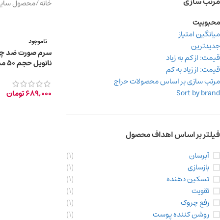
مرتب سازی
خانه
/
محصول سایر 
محبوبیت
میانگین امتیاز
ناموجود
جدیدترین
سرم صورت ضد چر
قیمت: از کم به زیاد
نانویل حجم 50 میلی‌ لیتر
قیمت: از زیاد به کم
مرتب سازی بر اساس محصولات حراج
Sort by brand
689,000
تومان
فیلتر بر اساس اهداف محصول
آبرسان
(1)
بازسازی
(1)
تسکین دهنده
(1)
تقویت
(1)
رفع چروک
(1)
روشن کننده پوست
(1)