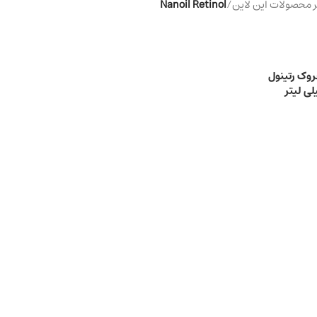
محصولات این لاین
/
Nanoil Retinol
وک رتینول