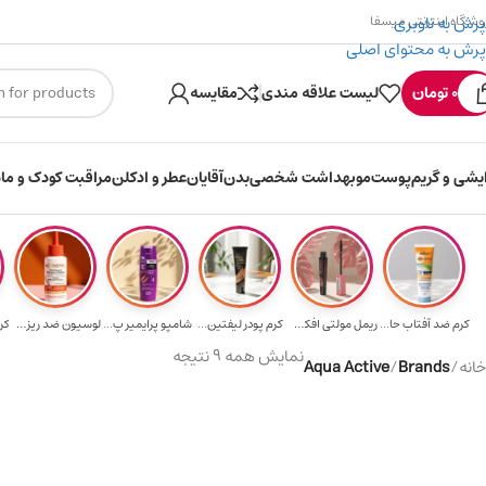
پرش به ناوبری
وشگاه اینترنتی میسفا
پرش به محتوای اصلی
۳۰۰ میسکوین (۳۰ هزار تومن) هدیه خرید اول
ار
0
تومان
لیست علاقه مندی
مقایسه
ایشی و گریم
پوست
مو
بهداشت شخصی
بدن
آقایان
عطر و ادکلن
مراقبت کودک و ماد
کرم ضد آفتاب حا...
ریمل مولتی افکت...
کرم پودر لیفتین...
شامپو پرایمیر پ...
لوسیون ضد ریزش ...
کر
نمایش همه 9 نتیجه
خانه
/
Brands
/
Aqua Active