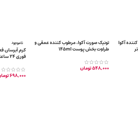
ننده آکوا
تونیک صورت آکوا، مرطوب کننده عمقی و
ناموجود
طراوت بخش پوست 145ml
کرم آبرسان فع
فوری 24 ساعته با اثر لیفت کنندگی 50ml
548,000
تومان
698,000
توما