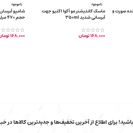
ناموجود
ناموجود
ده صورت و
ماسک کاندیشنر مو آکوا اکتیو جهت
شامپو آبرسان آ
آبرسانی شدید 350ml
حجم 470 میلی لیتر
168,000
تومان
168,000
تومان
شید! برای اطلاع از آخرین تخفیف‌ها و جدیدترین کالاها در خبرن