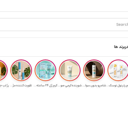
سال رایگان برای خرید ۳.۵ میلیون به یالا
هدیه برای خرید های بالای ۵ میلیون 
ر
برند ها
م رتینول نوسک...
شامپو بدون سولف...
شوینده کرمی صور...
کرم ژل ۲۴ ساعته...
تقویت‌ کننده مژ...
رژ لب ج