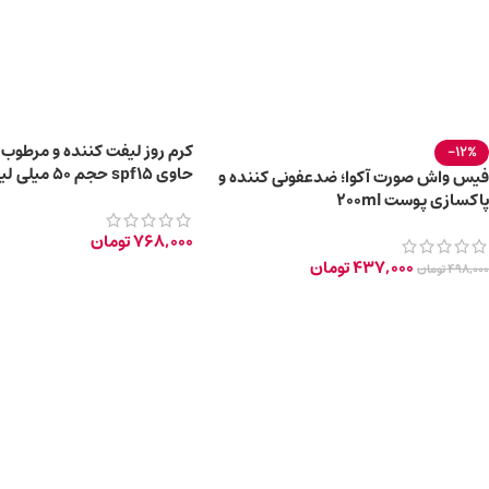
کرم روز لیفت کننده و مرطوب ک
-12%
حاوی spf15 حجم ۵۰ میلی لیتر
فیس واش صورت آکوا؛ ضدعفونی کننده و
پاکسازی پوست 200ml
768,000
تومان
437,000
تومان
498,000
تومان