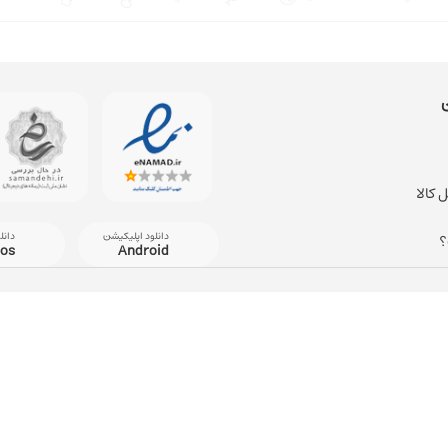
 کالا
دانلود اپلیکیشن
دانل
؟
ios
Android