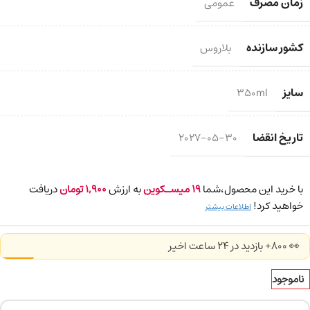
زمان مصرف
عمومی
کشور سازنده
بلاروس
سایز
350ml
تاریخ انقضا
2027-05-30
با خرید این محصول،شما
19
میسـکوین
به ارزش
1,900
تومان
دریافت
خواهید کرد!
اطلاعات بیشتر
👀 800+ بازدید در ۲۴ ساعت اخیر
ناموجود