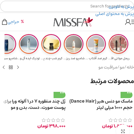
پرش به ناوبری
پرش به محتوای اصلی
هدیه برای خرید های بالای ۵ میلیون تومن
۲٪ تخفیف روی سبد خرید برای روش کارت به کارت
حراجی
ریمل مولتی افکت...
کرم ضد آفتاب حا...
شامپو ضد ریزش و...
کرم شب چند پپتی...
تونیک ایده آل و...
خانه
/
مو
/
مراقبت مو
محصولات مرتبط
ماسک مو دنس هیر (Dance Hair)
ژل چند منظوره 7 در 1 آلوئه ورا برای
حجم ۱۰۰۰ میلی لیتر
پوست صورت، دست، بدن و مو
150ml
1,549,000
تومان
398,000
تومان
برای بزرگ‌نمایی کلیک کنید