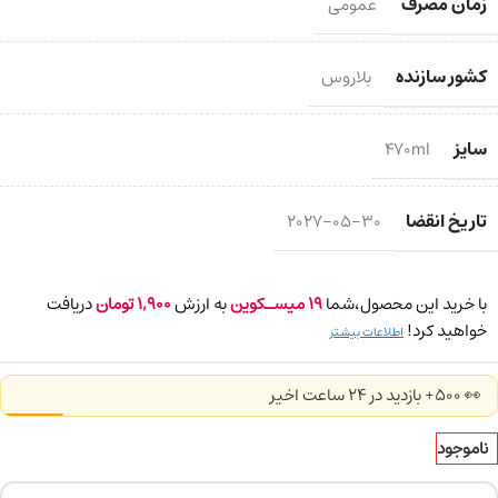
زمان مصرف
عمومی
کشور سازنده
بلاروس
سایز
470ml
تاریخ انقضا
2027-05-30
با خرید این محصول،شما
19
میسـکوین
به ارزش
1,900
تومان
دریافت
خواهید کرد!
اطلاعات بیشتر
👀 500+ بازدید در ۲۴ ساعت اخیر
ناموجود