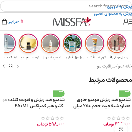
پرش به ناوبری
پرش به محتوای اصلی
هدیه برای خرید های بالای ۵ میلیون تومن
۲٪ تخفیف روی سبد خرید برای روش کارت به کارت
حراجی
ریمل مولتی افکت...
کرم ضد آفتاب حا...
رول-ژل فیلر و م...
شامپو ضد ریزش و...
کرم شب چند پپتی...
تونیک ایده آل 
خانه
/
مو
/
مراقبت مو
محصولات مرتبط
شامپو ضد ریزش مومیو حاوی
شامپو ضد ریزش و تقویت کننده مو
عصاره شیلاجیت حجم ۲۵۰ میلی
اکتیو هیر کمپلکس 250ML
لیتر
498,000
تومان
598,000
تومان
برای بزرگ‌نمایی کلیک کنید