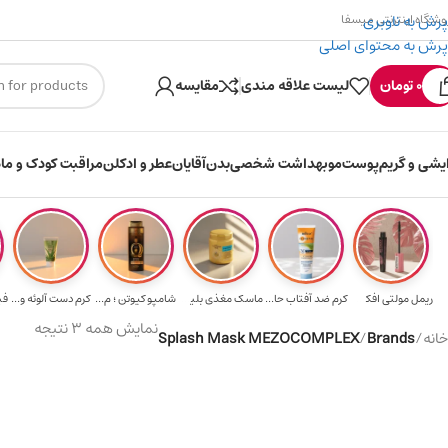
پرش به ناوبری
وشگاه اینترنتی میسفا
پرش به محتوای اصلی
۳۰۰ میسکوین (۳۰ هزار تومن) هدیه خرید اول
0
تومان
لیست علاقه مندی
مقایسه
ایشی و گریم
پوست
مو
بهداشت شخصی
بدن
آقایان
عطر و ادکلن
مراقبت کودک و ماد
ریمل مولتی افکت...
کرم ضد آفتاب حا...
ماسک مغذی بلیتا...
شامپو کیوتن ؛ م...
کرم دست آلوئه و...
نمایش همه 3 نتیجه
خانه
/
Brands
/
Splash Mask MEZOCOMPLEX