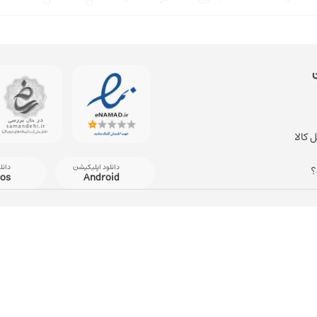
 کالا
دانلود اپلیکیشن
دانل
؟
ios
Android