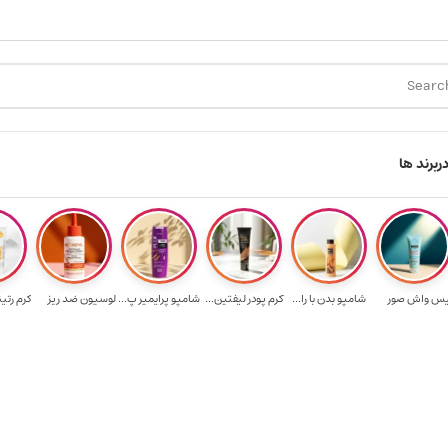
ارسال رایگان برای خرید ۳.۵ میلیون به یالا
ر
برند ها
فیس واش صورت آک...
شامپو بدن با را...
کرم پودر لیفتین...
شامپو پرایمیر پ...
لوسیون ضد ریزش ...
کرم رتی