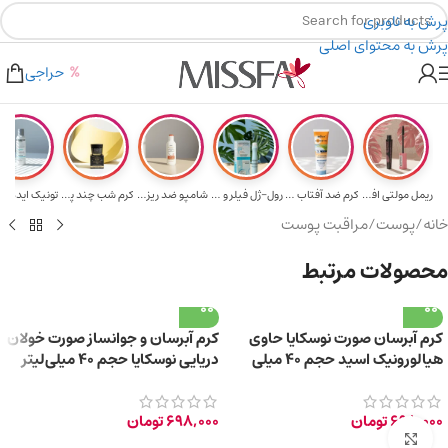
پرش به ناوبری
پرش به محتوای اصلی
هدیه برای خرید های بالای ۵ میلیون تومن
۲٪ تخفیف روی سبد خرید برای روش کارت به کارت
حراجی
ریمل مولتی افکت...
کرم ضد آفتاب حا...
رول-ژل فیلر و م...
شامپو ضد ریزش و...
کرم شب چند پپتی...
تونیک ایده آل 
خانه
/
پوست
/
مراقبت پوست
محصولات مرتبط
کرم آبرسان صورت نوسکایا حاوی
کرم آبرسان و جوانساز صورت خولان
هیالورونیک اسید حجم 40 میلی
دریایی نوسکایا حجم 40 میلی‌لیتر
لیتر
698,000
تومان
698,000
تومان
برای بزرگ‌نمایی کلیک کنید