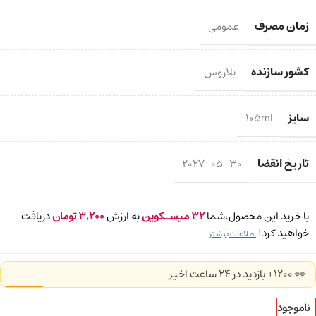
زمان مصرف
عمومی
کشور سازنده
بلاروس
سایز
105ml
تاریخ انقضا
2027-05-30
با خرید این محصول،شما
32
میسـکوین
به ارزش
3,200
تومان
دریافت
خواهید کرد!
اطلاعات بیشتر
👀 1200+ بازدید در ۲۴ ساعت اخیر
ناموجود