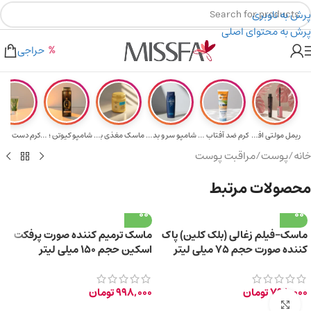
پرش به ناوبری
پرش به محتوای اصلی
هدیه برای خرید های بالای ۵ میلیون تومن
۲٪ تخفیف روی سبد خرید برای روش کارت به کارت
حراجی
ریمل مولتی افکت...
کرم ضد آفتاب حا...
شامپو سر و بدن ...
ماسک مغذی بلیتا...
شامپو کیوتن ؛ م...
خانه
/
پوست
/
مراقبت پوست
محصولات مرتبط
ماسک-فیلم زغالی (بلک کلین) پاک
ماسک ترمیم کننده صورت پرفکت
کننده صورت حجم ۷۵ میلی لیتر
اسکین حجم ۱۵۰ میلی لیتر
798,000
تومان
998,000
تومان
برای بزرگ‌نمایی کلیک کنید