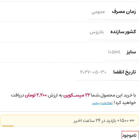
زمان مصرف
عمومی
کشور سازنده
بلاروس
سایز
105ml
تاریخ انقضا
2027-05-30
با خرید این محصول،شما
22
میسـکوین
به ارزش
2,200
تومان
دریافت
خواهید کرد!
اطلاعات بیشتر
👀 1500+ بازدید در ۲۴ ساعت اخیر
ناموجود