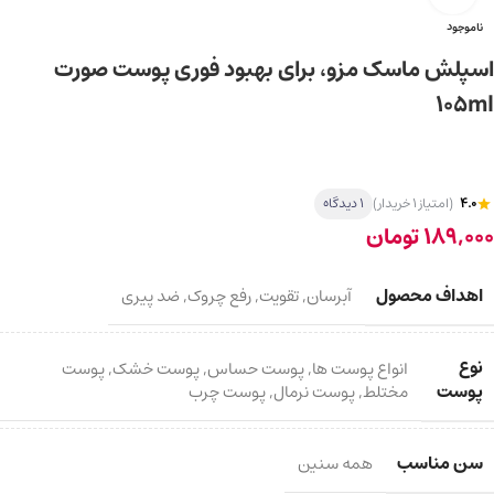
ناموجود
اسپلش ماسک مزو، برای بهبود فوری پوست صورت
105ml
4.0
(امتیاز 1 خریدار)
1 دیدگاه
189,000
تومان
اهداف محصول
آبرسان
,
تقویت
,
رفع چروک
,
ضد پیری
نوع
انواع پوست ها
,
پوست حساس
,
پوست خشک
,
پوست
پوست
مختلط
,
پوست نرمال
,
پوست چرب
سن مناسب
همه سنین