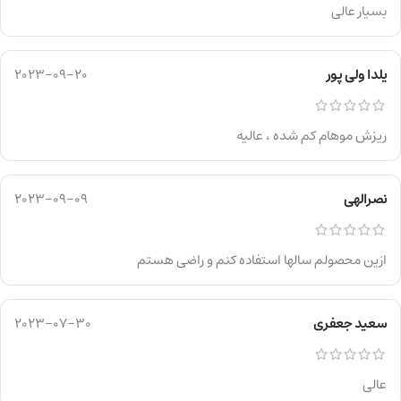
بسیار عالی
یلدا ولی پور
2023-09-20
ريزش موهام كم شده ، عاليه
نصرالهی
2023-09-09
ازین محصولم سالها استفاده کنم و راضی هستم
سعید جعفری
2023-07-30
عالی