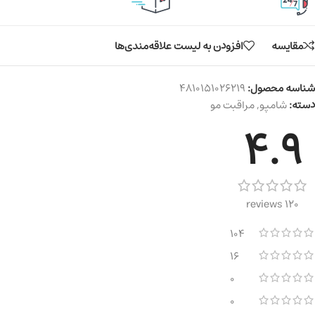
مقایسه
افزودن به لیست علاقه‌مندی‌ها
شناسه محصول:
4810151026219
دسته:
شامپو
,
مراقبت مو
4.9
120 reviews
104
16
0
0