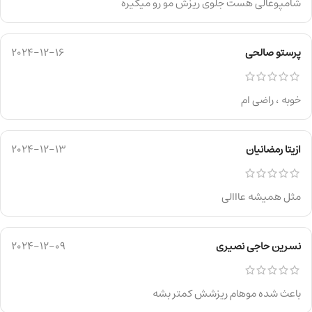
شامپوعالی هست جلوی ریزش مو رو میگیره
پرستو صالحی
2024-12-16
خوبه ، راضی ام
ازیتا رمضانیان
2024-12-13
مثل همیشه عااالی
نسرین حاجی نصیری
2024-12-09
باعث شده موهام ریزشش كمتر بشه