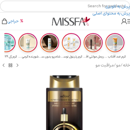
پرش به ناوبری
پرش به محتوای اصلی
۲٪ تخفیف روی سبد خرید برای روش کارت به کارت
۳۰۰ میسکوین (۳۰ هزار تومن) هدیه خرید اول
حراجی
کرم ضد آفتاب حا...
ریمل مولتی افکت...
کرم رتینول نوسک...
شامپو بدون سولف...
شوینده کرمی صور...
خانه
/
مو
/
مراقبت مو