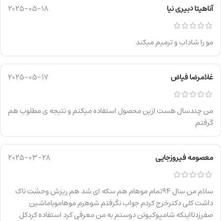
آناهیتا دبیری نیا
2025-05-18
مو را شاداب و ترمیم میکند
غلامرضا فیاض
2025-05-17
من چندسال هست ازین محصول استفاده میکنم و نتیجه ی مطلوب هم
گرفتم
معصومه فیروزجایی
2025-03-28
سلام من سال 94تمام موهام هم سکه ای شد هم ریزش وحشت ناک
داشت کلی دکترخرج کردم جواب نگرفتم شوهرم موهاموباماشین
صفرزدتااینکه شامپوکیوتن دوستم به من معرفی کرد استفاده کردکل