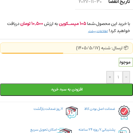
تاریخ انقضا
2027-11-30
با خرید این محصول،شما
105
میسـکوین
به ارزش
10,500
تومان
دریافت
خواهید کرد!
اطلاعات بیشتر
📦 ارسال: شنبه (1405/5/17)
موجود
+
-
افزودن به سبد خرید
ضمانت اصل بودن کالا
۷ روز ضمانت بازگشت
پشتیبانی ۷ روزه ۲۴ ساعته
امکان تحویل سریع