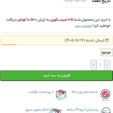
تاریخ انقضا
2027-03-30
با خرید این محصول،شما
105
میسـکوین
به ارزش
10,500
تومان
دریافت
خواهید کرد!
اطلاعات بیشتر
📦 ارسال: شنبه (1405/5/17)
موجود
+
-
افزودن به سبد خرید
ضمانت اصل بودن کالا
۷ روز ضمانت بازگشت
پشتیبانی ۷ روزه ۲۴ ساعته
امکان تحویل سریع