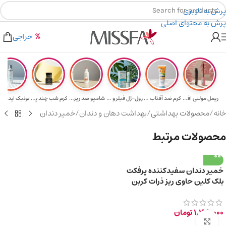
پرش به ناوبری
پرش به محتوای اصلی
هدیه برای خرید های بالای ۵ میلیون تومن
۲٪ تخفیف روی سبد خرید برای روش کارت به کارت
حراجی
ریمل مولتی افکت...
کرم ضد آفتاب حا...
رول-ژل فیلر و م...
شامپو ضد ریزش و...
کرم شب چند پپتی...
تونیک ایده آل 
خانه
/
محصولات بهداشتی
/
بهداشت دهان و دندان
/
خمیر دندان
محصولات مرتبط
خمیر دندان سفیدکننده پرفکت
بلک کلین حاوی ریز ذرات کربن
فعال سیاه 85ml
1,198,000
تومان
برای بزرگ‌نمایی کلیک کنید