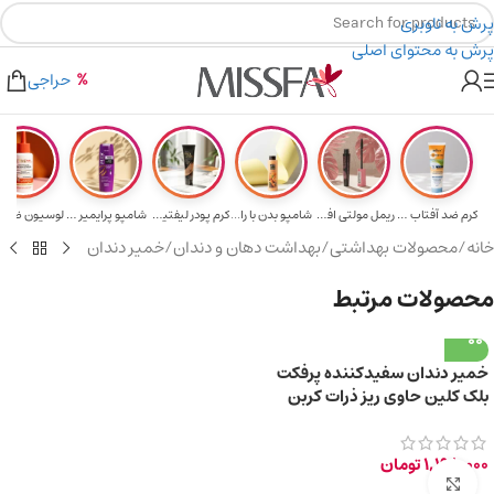
پرش به ناوبری
پرش به محتوای اصلی
هدیه برای خرید های بالای ۵ میلیون تومن
۲٪ تخفیف روی سبد خرید برای روش کارت به کارت
حراجی
کرم ضد آفتاب حا...
ریمل مولتی افکت...
شامپو بدن با را...
کرم پودر لیفتین...
شامپو پرایمیر پ...
خانه
/
محصولات بهداشتی
/
بهداشت دهان و دندان
/
خمیر دندان
محصولات مرتبط
خمیر دندان سفیدکننده پرفکت
بلک کلین حاوی ریز ذرات کربن
فعال سیاه 85ml
1,198,000
تومان
برای بزرگ‌نمایی کلیک کنید