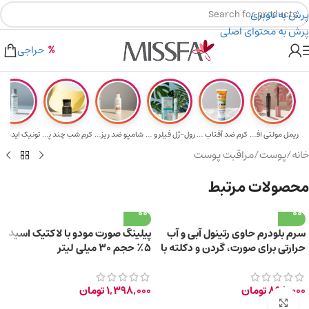
پرش به ناوبری
پرش به محتوای اصلی
هدیه برای خرید های بالای ۵ میلیون تومن
۲٪ تخفیف روی سبد خرید برای روش کارت به کارت
حراجی
ریمل مولتی افکت...
کرم ضد آفتاب حا...
رول-ژل فیلر و م...
شامپو ضد ریزش و...
کرم شب چند پپتی...
تونیک ایده آل 
خانه
/
پوست
/
مراقبت پوست
محصولات مرتبط
سرم بلودرم حاوی رتینول آبی و آب
پیلینگ صورت مودو با لاکتیک اسید
حرارتی برای صورت، گردن و دکلته با
۵٪ حجم ۳۰ میلی لیتر
حجم 30 میلی‌لیتر
898,000
تومان
1,398,000
تومان
برای بزرگ‌نمایی کلیک کنید