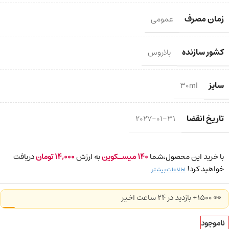
زمان مصرف
عمومی
کشور سازنده
بلاروس
سایز
30ml
تاریخ انقضا
2027-01-31
با خرید این محصول،شما
140
میسـکوین
به ارزش
14,000
تومان
دریافت
خواهید کرد!
اطلاعات بیشتر
👀 1500+ بازدید در ۲۴ ساعت اخیر
ناموجود