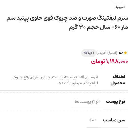
ناموجود
سرم لیفتینگ صورت و ضد چروک قوی حاوی پپتید سم
مار 60+ سال حجم 30 گرم
5.0
(امتیاز 1 خریدار)
1 دیدگاه
1,198,000
تومان
اهداف
آبرسان
,
الاستیسیته پوست
,
جوان سازی
,
رفع چروک
,
محصول
لیفتینگ
,
مرطوب کننده
نوع پوست
انواع پوست ها
سن مناسب
+60