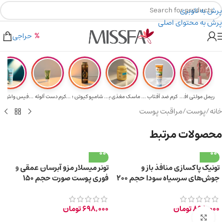
پرش به ناوبری
پرش به محتوای اصلی
هدیه برای خرید های بالای ۵ میلیون تومن
۲٪ تخفیف روی سبد خرید برای روش کارت به کارت
حراجی
ریمل مولتی افکت...
کرم ضد آفتاب حا...
ماسک مغذی بلیتا...
شامپو کیوتن ؛ م...
کرم دست آلوئه و...
خانه
/
پوست
/
مراقبت پوست
محصولات مرتبط
تونیک پاکسازی منافذ باز و
تونر میسلار مزو آبرسان عمقی و
جوش‌های سرسیاه سودا حجم 200
فوری پوست صورت حجم 150
میلی‌لیتر
میلی‌لیتر
898,000
تومان
698,000
تومان
برای بزرگ‌نمایی کلیک کنید