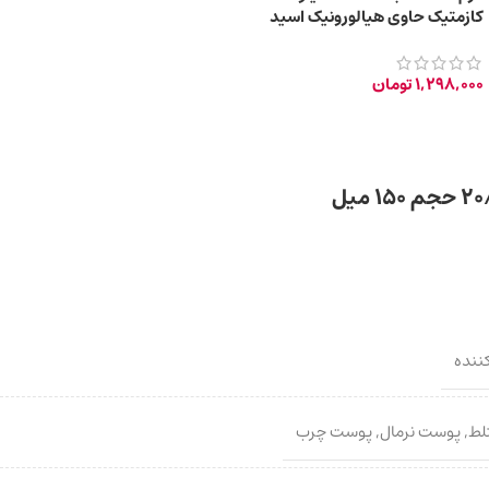
کازمتیک حاوی هیالورونیک اسید
حجم 75 میلی لیتر
1,298,000
تومان
ننده
لط
,
پوست نرمال
,
پوست چرب