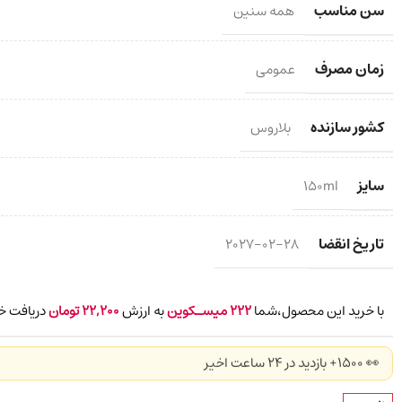
سن مناسب
همه سنین
زمان مصرف
عمومی
کشور سازنده
بلاروس
سایز
150ml
تاریخ انقضا
2027-02-28
با خرید این محصول،شما
222
میسـکوین
به ارزش
22,200
تومان
دریافت خ
👀 1500+ بازدید در ۲۴ ساعت اخیر