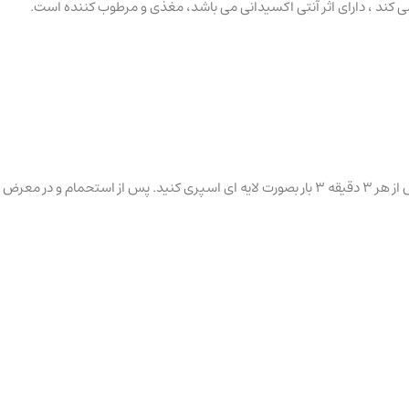
بطری را تکان دهید ، ضد آقتاب را روی پوست تمیز صورت و بدن به طور مساوی قبل از بیرون رفتن در معرض آفتاب اسپری کنید. برای دستیابی به SPF 50 پس از هر 3 دقیقه 3 بار بصورت لایه ای اسپری کنید. پس از استحمام و در معرض