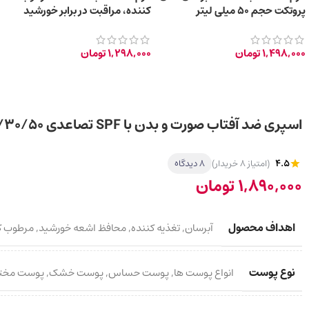
پروتکت حجم 50 میلی لیتر
کننده، مراقبت در برابر خورشید
حجم 50ml
1,498,000
تومان
1,298,000
تومان
اسپری ضد آفتاب صورت و بدن با SPF تصاعدی 20/30/50 حجم 150 میل
4.5
(امتیاز 8 خریدار)
8 دیدگاه
1,890,000
تومان
اهداف محصول
آبرسان
,
تغذیه کننده
,
محافظ اشعه خورشید
,
مرطوب ک
نوع پوست
انواع پوست ها
,
پوست حساس
,
پوست خشک
,
پوست مخت