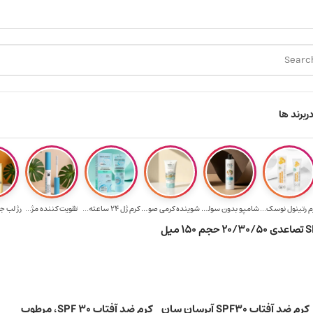
برای خرید ۳.۵ میلیون به یالا
هدیه برای خرید های بالای ۵ میلیون تومن
ر
برند ها
م رتینول نوسک...
شامپو بدون سولف...
شوینده کرمی صور...
کرم ژل ۲۴ ساعته...
تقویت‌ کننده مژ...
رژ لب ج
کرم ضد آفتاب SPF30 آبرسان سان
کرم ضد آفتاب SPF 30، مرطوب