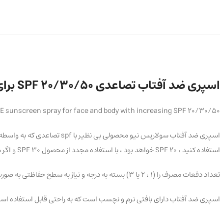
اسپری ضد آفتاب تصاعدی SPF 20/30/50 برای صورت و بدن مدل سولاریس نیو
E sunscreen spray for face and body with increasing SPF 20/30/50
استفاده کنید ، SPF 20 خواهد بود ، با استفاده مجدد از محصول SPF 30 و اگر محصول را برای بار سوم استفاده کنید ، به حداکثر اس پی اف یعنی SPF 50 خواهید رسید.
تعداد دفعات مصرف را (1 ، 2 یا 3) بسته به درجه و نیاز به سطح حفاظتی به صورت (کم ، متوسط ​​یا زیاد) می توانید انتخاب کنید.
اسپری ضد آفتاب دارای بافتی نرم و نچسب است که به راحتی قابل استفاده است