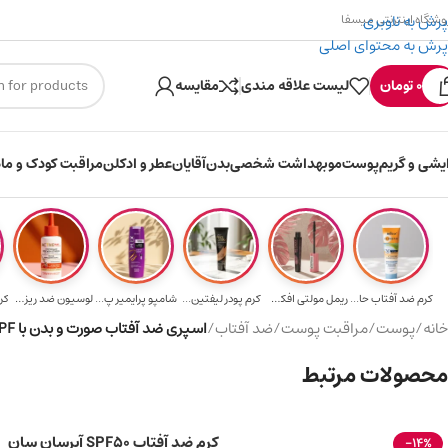
پرش به ناوبری
وشگاه اینترنتی میسفا
پرش به محتوای اصلی
۳۰۰ میسکوین (۳۰ هزار تومن) هدیه خرید اول
ارسال رایگان 
0
تومان
لیست علاقه مندی
مقایسه
ایشی و گریم
پوست
مو
بهداشت شخصی
بدن
آقایان
عطر و ادکلن
مراقبت کودک و ماد
کرم ضد آفتاب حا...
ریمل مولتی افکت...
کرم پودر لیفتین...
شامپو پرایمیر پ...
لوسیون ضد ریزش ...
کر
خانه
/
پوست
/
مراقبت پوست
/
ضد آفتاب
/
اسپری ضد آفتاب صورت و بدن با SPF تصاعدی 20/30/50 حجم 150 میل
محصولات مرتبط
کرم ضد آفتاب SPF50 آبرسان سان
-14%