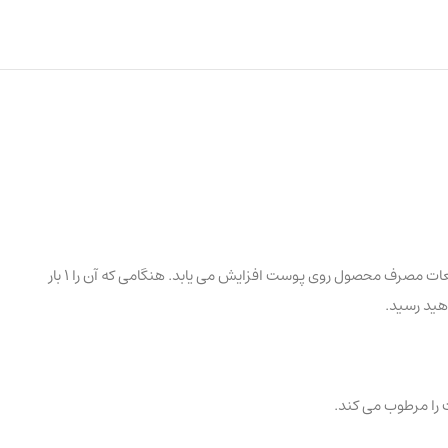
اسپری ضد آفتاب سولاریس نیو محصولی بی نظیر با spf تصاعدی که به واسطه فرمولاسیون خاص فاکتور محافظ در برابر نور خورشید (spf) بسته به تعداد دفعات مصرف محصول روی پوست افزایش می یابد. هنگامی که آن را 1 بار
 را مرطوب می کند.