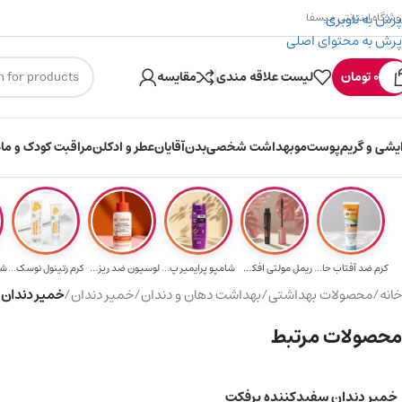
پرش به ناوبری
وشگاه اینترنتی میسفا
پرش به محتوای اصلی
۳۰۰ میسکوین (۳۰ هزار تومن) هدیه خرید اول
0
تومان
لیست علاقه مندی
مقایسه
ایشی و گریم
پوست
مو
بهداشت شخصی
بدن
آقایان
عطر و ادکلن
مراقبت کودک و ماد
کرم ضد آفتاب حا...
ریمل مولتی افکت...
شامپو پرایمیر پ...
لوسیون ضد ریزش ...
کرم رتینول نوسک...
خانه
/
محصولات بهداشتی
/
بهداشت دهان و دندان
/
خمیر دندان
/
خمیر دندان مر
محصولات مرتبط
خمیر دندان سفیدکننده پرفکت