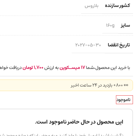
کشور سازنده
بلاروس
سایز
160g
تاریخ انقضا
2027-05-30
با خرید این محصول،شما
17
میسـکوین
به ارزش
1,700
تومان
دریافت خواه
👀 800+ بازدید در ۲۴ ساعت اخیر
ناموجود
این محصول در حال حاضر ناموجود است.
نگران نباشید! ایمیل خود را وارد کنید و به محض اینکه دوباره موجود ش