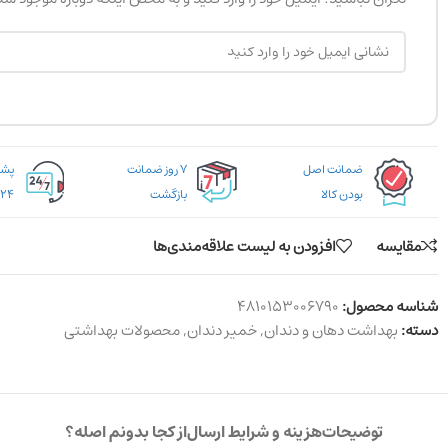
ضمانت اصل
۷ روز ضمانت
بودن کالا
بازگشت
۲۴ ساعته
مقایسه
افزودن به لیست علاقه‌مندی‌ها
شناسه محصول:
4810153006790
دسته:
بهداشت دهان و دندان
,
خمیر دندان
,
محصولات بهداشتی
توضیحات
هزینه و شرایط ارسال
از کجا بدونم اصله؟