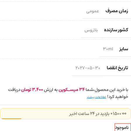
زمان مصرف
عمومی
کشور سازنده
بلاروس
سایز
30ml
تاریخ انقضا
2027-05-30
با خرید این محصول،شما
34
میسـکوین
به ارزش
3,400
تومان
دریافت
خواهید کرد!
اطلاعات بیشتر
👀 1500+ بازدید در ۲۴ ساعت اخیر
ناموجود