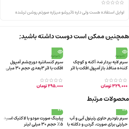
اوایل استفاده هست ولی داره تاثیرشو میزاره صورتم روشن ترشده
همچنین ممکن است دوست داشته باشید;
ناموجود
ناموجود
سرم لایه بردار ضد آکنه و کوچک
سرم کنسانتره دورچشم آمپول
کننده منافذ باز آمپول افکت با اثر
افکت با اثر 3بعدی حجم ۳۰ میلی
مات کنندگی 30ml
لیتر
329,000
تومان
295,000
تومان
محصولات مرتبط
سرم بلودرم حاوی رتینول آبی و آب
پیلینگ صورت مودو با لاکتیک اسید
حرارتی برای صورت، گردن و دکلته با
۵٪ حجم ۳۰ میلی لیتر