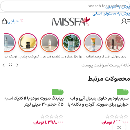
پرش به ناوبری
پرش به محتوای اصلی
هدیه برای خرید های بالای ۵ میلیون تومن
۲٪ تخفیف روی سبد خرید برای روش کارت به کارت
حراجی
ریمل مولتی افکت...
کرم ضد آفتاب حا...
رول-ژل فیلر و م...
شامپو ضد ریزش و...
کرم شب چند پپتی...
تونیک ایده آل 
خانه
/
پوست
/
مراقبت پوست
محصولات مرتبط
سرم بلودرم حاوی رتینول آبی و آب
پیلینگ صورت مودو با لاکتیک اسید
حرارتی برای صورت، گردن و دکلته با
۵٪ حجم ۳۰ میلی لیتر
حجم 30 میلی‌لیتر
898,000
تومان
1,398,000
تومان
برای بزرگ‌نمایی کلیک کنید