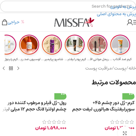
پرش به ناوبری
پرش به محتوای اصلی
یلیون تومن
۲٪ تخفیف روی سبد خرید برای روش کارت به کارت
حراجی
کرم ضد آفتاب حا...
ریمل مولتی افکت...
کرم پودر لیفتین...
شامپو پرایمیر پ...
لوسیون ضد ریزش ...
خانه
/
پوست
/
مراقبت پوست
محصولات مرتبط
کرم-ژل دور چشم 45+
رول-ژل فیلر و مرطوب کننده دور
سوپرلیفتینگ هیالورن لیفت حجم
چشم اولترا لانگ حجم 12 میلی لیتر
20 میلی لیتر
1,198,000
تومان
1,598,000
تومان
برای بزرگ‌نمایی کلیک کنید