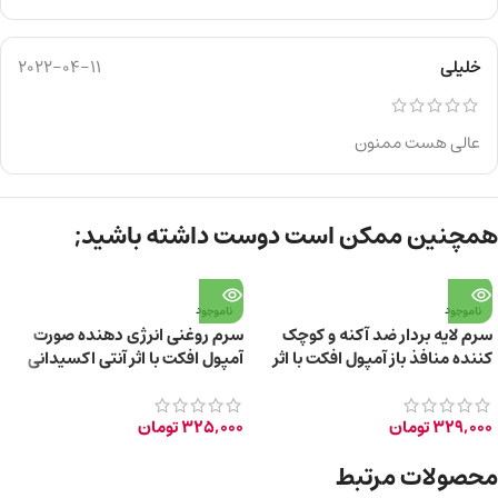
خلیلی
2022-04-11
عالی هست ممنون
همچنین ممکن است دوست داشته باشید;
ناموجود
ناموجود
سرم لایه بردار ضد آکنه و کوچک
سرم روغنی انرژی دهنده صورت
کننده منافذ باز آمپول افکت با اثر
آمپول افکت با اثر آنتی اکسیدانی
مات کنندگی 30ml
329,000
تومان
325,000
تومان
محصولات مرتبط