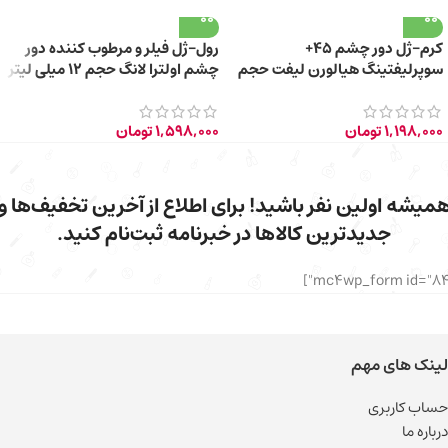
کرم-ژل دور چشم 45+
رول-ژل فیلر و مرطوب کننده دور
سوپرلیفتینگ هیالورن لیفت حجم
چشم اولترا لانگ حجم 12 میلی لیتر
20 میلی لیتر
1,198,000
تومان
1,598,000
تومان
میشه اولین نفر باشید! برای اطلاع از آخرین تخفیف‌ها و
جدیدترین کالاها در خبرنامه ثبت‌نام کنید.
لینک های مهم
حساب کاربری
درباره ما