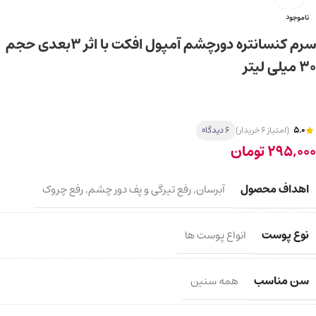
ناموجود
سرم کنسانتره دورچشم آمپول افکت با اثر 3بعدی حجم
۳۰ میلی لیتر
5.0
(امتیاز 6 خریدار)
6 دیدگاه
295,000
تومان
اهداف محصول
آبرسان
,
رفع تیرگی و پف دور چشم
,
رفع چروک
نوع پوست
انواع پوست ها
سن مناسب
همه سنین