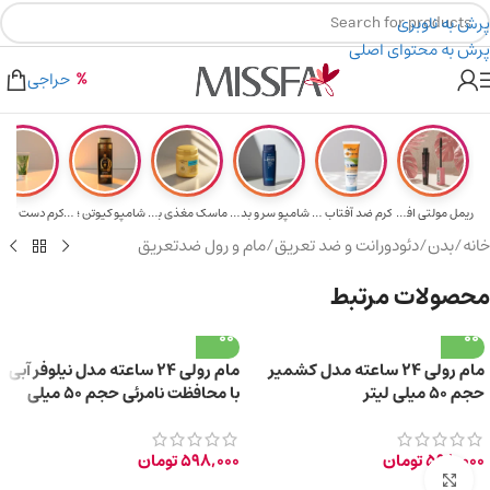
پرش به ناوبری
پرش به محتوای اصلی
هدیه برای خرید های بالای ۵ میلیون تومن
۲٪ تخفیف روی سبد خرید برای روش کارت به کارت
حراجی
ریمل مولتی افکت...
کرم ضد آفتاب حا...
شامپو سر و بدن ...
ماسک مغذی بلیتا...
شامپو کیوتن ؛ م...
خانه
/
بدن
/
دئودورانت و ضد تعریق
/
مام و رول ضدتعریق
محصولات مرتبط
مام رولی 24 ساعته مدل کشمیر
مام رولی 24 ساعته مدل نیلوفر آبی
حجم 50 میلی لیتر
با محافظت نامرئی حجم 50 میلی
لیتر
598,000
تومان
598,000
تومان
برای بزرگ‌نمایی کلیک کنید