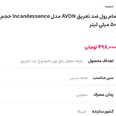
ناموجود
مام رول ضد تعریق AVON مدل Incandessence حجم
50 میلی لیتر
498,000
تومان
اهداف محصول
رایحه معطر
,
رفع بوی نامطبوع
,
ضد تعریق
سن مناسب
همه سنین
زمان مصرف
عمومی
کشور سازنده
امریکا