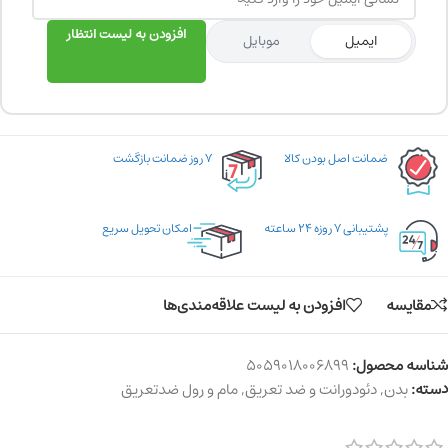
افزودن به لیست انتظار
ایمیل
موبایل
ضمانت اصل بودن کالا
۷ روز ضمانت بازگشت
پشتیبانی ۷ روزه ۲۴ ساعته
امکان تحویل سریع
مقایسه
افزودن به لیست علاقه‌مندی‌ها
شناسه محصول:
5059018006899
دسته:
بدن
,
دئودورانت و ضد تعریق
,
مام و رول ضدتعریق